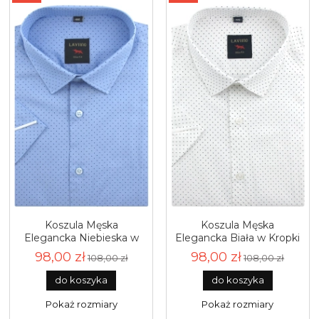
Koszula Męska
Koszula Męska
Elegancka Niebieska w
Elegancka Biała w Kropki
Kropki Slim Fit Laviino
Slim Fit Laviino R179
98,00 zł
98,00 zł
108,00 zł
108,00 zł
R180
do koszyka
do koszyka
Pokaż rozmiary
Pokaż rozmiary