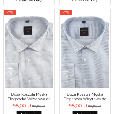
-17%
-17%
Duża Koszula Męska
Duża Koszula Męska
Elegancka Wizytowa do
Elegancka Wizytowa do
garnituru biała we wzorki
garnituru biała we wzorki
98,00 zł
98,00 zł
118,00 zł
118,00 zł
z długim rękawem Duże
z długim rękawem Duże
rozmiary Laviino J519
rozmiary Laviino J518