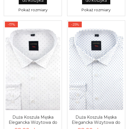
do koszyka
do koszyka
Pokaż rozmiary
Pokaż rozmiary
-17%
-25%
Duża Koszula Męska
Duża Koszula Męska
Elegancka Wizytowa do
Elegancka Wizytowa do
garnituru biała we wzorki
garnituru biała we wzorki