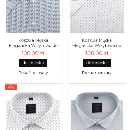
Koszula Męska
Koszula Męska
Elegancka Wizytowa do
Elegancka Wizytowa do
garnituru biała we wzorki
garnituru biała we wzorki
108,00 zł
108,00 zł
z krótkim rękawem w
z krótkim rękawem w
kroju SLIM FIT Laviino
kroju SLIM FIT Laviino
do koszyka
do koszyka
R007
R011
Pokaż rozmiary
Pokaż rozmiary
-9%