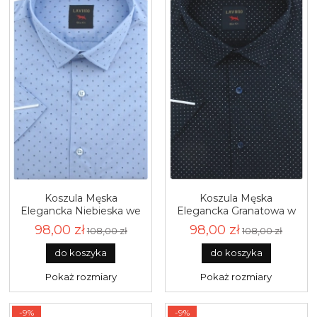
Koszula Męska
Koszula Męska
Elegancka Niebieska we
Elegancka Granatowa w
Wzorki Slim Fit Laviino
Kropki Slim Fit Laviino
98,00 zł
98,00 zł
108,00 zł
108,00 zł
R182
R181
do koszyka
do koszyka
Pokaż rozmiary
Pokaż rozmiary
-9%
-9%