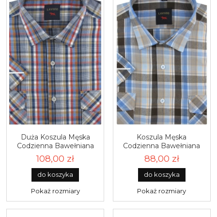
Duża Koszula Męska
Koszula Męska
Codzienna Bawełniana
Codzienna Bawełniana
Casual niebieska w kratę
Casual brązowa w kratę z
108,00 zł
88,00 zł
z krótkim rękawem Duże
krótkim rękawem w kroju
rozmiary Laviino P682
REGULAR Laviino P679
do koszyka
do koszyka
Pokaż rozmiary
Pokaż rozmiary