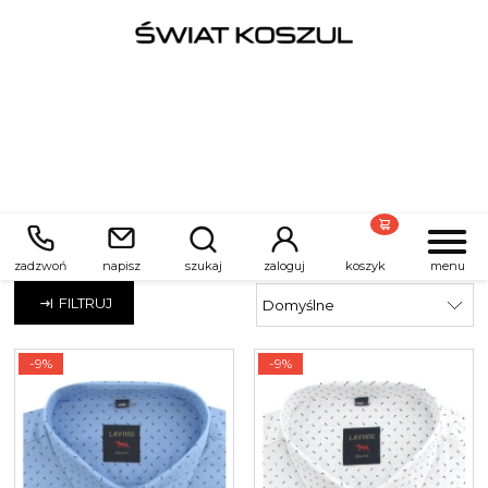
Laviino
zadzwoń
napisz
szukaj
zaloguj
koszyk
menu
FILTRUJ
-9%
-9%