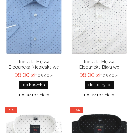
Koszula Męska
Koszula Męska
Elegancka Niebieska we
Elegancka Biała we
Wzorki Slim Fit Laviino
Wzorki Slim Fit Laviino
98,00 zł
98,00 zł
108,00 zł
108,00 zł
R186
R185
do koszyka
do koszyka
Pokaż rozmiary
Pokaż rozmiary
-9%
-9%