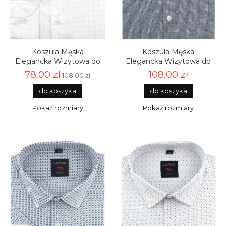
Koszula Męska
Koszula Męska
Elegancka Wizytowa do
Elegancka Wizytowa do
garnituru biała we wzorki
garnituru granatowa we
78,00 zł
108,00 zł
108,00 zł
z długim rękawem w
wzorki z krótkim
kroju SLIM FIT Laviino
rękawem w kroju SLIM
do koszyka
do koszyka
J496
FIT Laviino R015
Pokaż rozmiary
Pokaż rozmiary