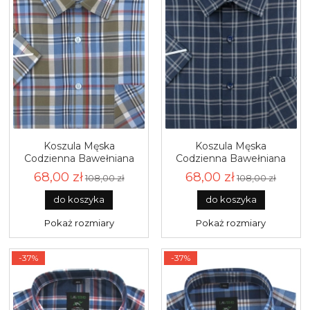
Koszula Męska
Koszula Męska
Codzienna Bawełniana
Codzienna Bawełniana
Casual niebieska w kratkę
Casual granatowa w
68,00 zł
68,00 zł
108,00 zł
108,00 zł
z krótkim rękawem w
kratkę z krótkim
kroju REGULAR Laviino
rękawem w kroju
do koszyka
do koszyka
P849
REGULAR Laviino P847
Pokaż rozmiary
Pokaż rozmiary
-37%
-37%