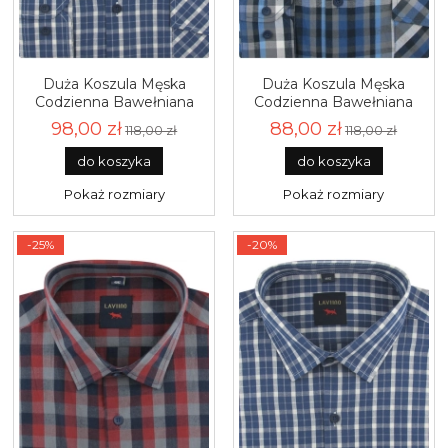
Duża Koszula Męska
Duża Koszula Męska
Codzienna Bawełniana
Codzienna Bawełniana
Casual niebieska w kratkę
Casual granatowa w
98,00 zł
88,00 zł
118,00 zł
118,00 zł
z długim rękawem Duże
kratkę z długim rękawem
rozmiary Laviino J534
Duże rozmiary Laviino
do koszyka
do koszyka
J533
Pokaż rozmiary
Pokaż rozmiary
-25%
-20%