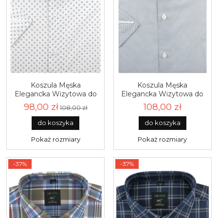
Koszula Męska
Koszula Męska
Elegancka Wizytowa do
Elegancka Wizytowa do
garnituru biała w kółka
garnituru biała w kropki z
98,00 zł
108,00 zł
108,00 zł
kropki z krótkim
krótkim rękawem w kroju
rękawem w kroju SLIM
SLIM FIT Laviino P997
do koszyka
do koszyka
FIT Laviino R008
Pokaż rozmiary
Pokaż rozmiary
-37%
-37%