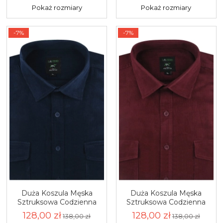
Pokaż rozmiary
Pokaż rozmiary
-7%
-7%
Duża Koszula Męska
Duża Koszula Męska
Sztruksowa Codzienna
Sztruksowa Codzienna
Casual gładka granatowa
Casual gładka bordowa z
128,00 zł
128,00 zł
138,00 zł
138,00 zł
z długim rękawem Duże
długim rękawem Duże