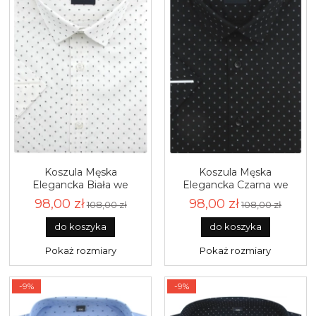
Koszula Męska
Koszula Męska
Elegancka Biała we
Elegancka Czarna we
Wzorki Slim Fit Laviino
Wzorki Slim Fit Laviino
98,00 zł
98,00 zł
108,00 zł
108,00 zł
R184
R183
do koszyka
do koszyka
Pokaż rozmiary
Pokaż rozmiary
-9%
-9%