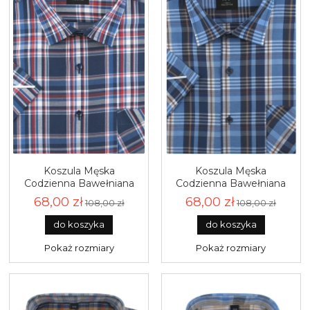
Koszula Męska
Koszula Męska
Codzienna Bawełniana
Codzienna Bawełniana
Casual granatowa w
Casual niebieska w kratkę
68,00 zł
68,00 zł
108,00 zł
108,00 zł
kratkę z krótkim
z krótkim rękawem w
rękawem w kroju
kroju REGULAR Laviino
do koszyka
do koszyka
REGULAR Laviino P846
P848
Pokaż rozmiary
Pokaż rozmiary