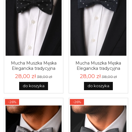
Mucha Muszka Męska
Mucha Muszka Męska
Elegancka tradycyjna
Elegancka tradycyjna
czarna we wzorki gotowa
czarna we wzorki gotowa
28,00 zł
28,00 zł
38,00 zł
38,00 zł
M472
M471
do koszyka
do koszyka
-26%
-26%