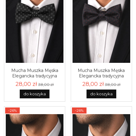
Mucha Muszka Męska
Mucha Muszka Męska
Elegancka tradycyjna
Elegancka tradycyjna
czarna we wzorki gotowa
czarna we wzorki gotowa
28,00 zł
28,00 zł
38,00 zł
38,00 zł
M451
M447
do koszyka
do koszyka
-26%
-26%