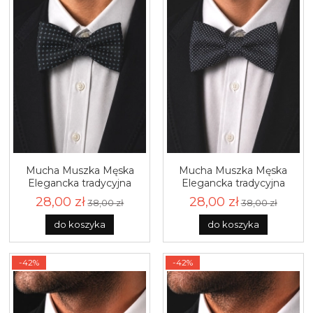
Mucha Muszka Męska
Mucha Muszka Męska
Elegancka tradycyjna
Elegancka tradycyjna
czarna we wzorki gotowa
czarna we wzorki gotowa
28,00 zł
28,00 zł
38,00 zł
38,00 zł
M442
M436
do koszyka
do koszyka
-42%
-42%