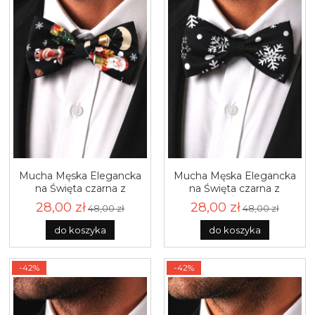
Mucha Męska Elegancka
Mucha Męska Elegancka
na Święta czarna z
na Święta czarna z
motywem Świątecznym
motywem Świątecznym
28,00 zł
28,00 zł
48,00 zł
48,00 zł
M427
M426
do koszyka
do koszyka
-42%
-42%