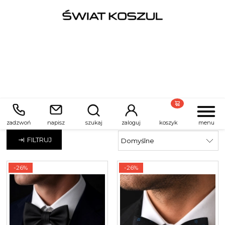
Czarny
zadzwoń
napisz
szukaj
zaloguj
koszyk
menu
FILTRUJ
-26%
-26%