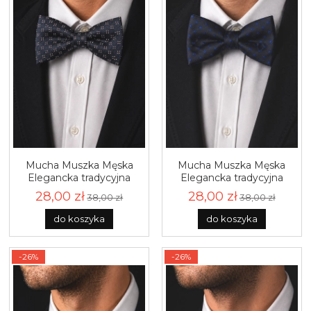
Mucha Muszka Męska
Mucha Muszka Męska
Elegancka tradycyjna
Elegancka tradycyjna
grafitowa we wzorki
czarna w kropki gotowa
28,00 zł
28,00 zł
38,00 zł
38,00 zł
gotowa M445
M444
do koszyka
do koszyka
-26%
-26%