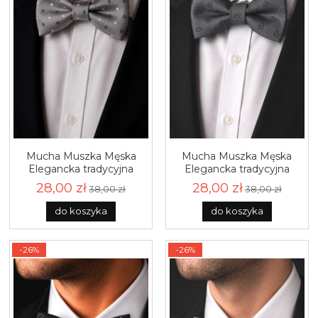
Mucha Muszka Męska
Mucha Muszka Męska
Elegancka tradycyjna
Elegancka tradycyjna
grafitowa we wzorki
grafitowa we wzorki
28,00 zł
28,00 zł
38,00 zł
38,00 zł
gotowa M469
gotowa M465
do koszyka
do koszyka
-26%
-26%