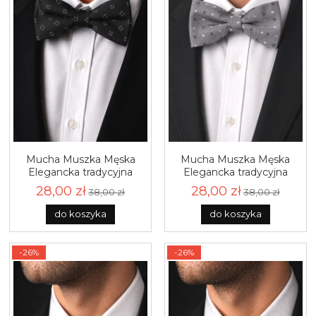
Mucha Muszka Męska
Mucha Muszka Męska
Elegancka tradycyjna
Elegancka tradycyjna
czarna we wzorki gotowa
szara we wzorki gotowa
28,00 zł
28,00 zł
38,00 zł
38,00 zł
M462
M455
do koszyka
do koszyka
-26%
-26%