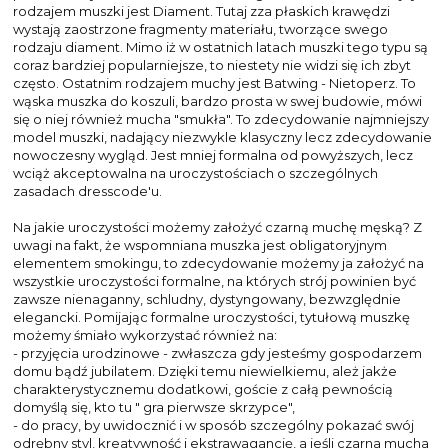
rodzajem muszki jest Diament. Tutaj zza płaskich krawędzi
wystają zaostrzone fragmenty materiału, tworzące swego
rodzaju diament. Mimo iż w ostatnich latach muszki tego typu są
coraz bardziej popularniejsze, to niestety nie widzi się ich zbyt
często. Ostatnim rodzajem muchy jest Batwing - Nietoperz. To
wąska muszka do koszuli, bardzo prosta w swej budowie, mówi
się o niej również mucha "smukła". To zdecydowanie najmniejszy
model muszki, nadający niezwykle klasyczny lecz zdecydowanie
nowoczesny wygląd. Jest mniej formalna od powyższych, lecz
wciąż akceptowalna na uroczystościach o szczególnych
zasadach dresscode'u.
Na jakie uroczystości możemy założyć czarną muchę męską? Z
uwagi na fakt, że wspomniana muszka jest obligatoryjnym
elementem smokingu, to zdecydowanie możemy ja założyć na
wszystkie uroczystości formalne, na których strój powinien być
zawsze nienaganny, schludny, dystyngowany, bezwzględnie
elegancki. Pomijając formalne uroczystości, tytułową muszkę
możemy śmiało wykorzystać również na:
- przyjęcia urodzinowe - zwłaszcza gdy jesteśmy gospodarzem
domu bądź jubilatem. Dzięki temu niewielkiemu, ależ jakże
charakterystycznemu dodatkowi, goście z całą pewnością
domyślą się, kto tu " gra pierwsze skrzypce",
- do pracy, by uwidocznić i w sposób szczególny pokazać swój
odrębny styl, kreatywność i ekstrawagancję, a jeśli czarna mucha