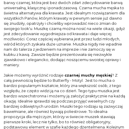
barwy czarnej, która jest bez dwóch zdań zdecydowanie barwą
uniwersalną, klasyczną i ponadczasową. Czarna mucha męska to
świetna alternatywa dla krawata. Jest idealnym rozwiązaniem dla
wszystkich Panów, którym krawaty w pewnym sensie już dawno
się znudziły, opatrzyły i chcieliby wprowadzić nieco zmian do
swojego look'u. Muszkę czarną można nosić na wiele okazji, gdyż
jest zdecydowanie wygodniejsza od krawata i daje więcej
możliwości. Coraz częściej wybierana jest przez ludzi młodych,
wśród których zyskała duże uznanie. Muszka nigdy nie wpadnie
nam do talerza z jedzeniem na imprezie i nie zamoczy się w
kubku z kawą. Zawsze będzie prezentowała się niezwykle
zjawiskowo i elegancko, dodając noszącemu swoistej oprawy i
maniery.
Jakie możemy wyróżnić rodzaje
czarnej muchy męskiej
? Z
całą pewnością będzie to Butterfly - Motyl. Jest to mucha o
bardzo popularnym kształcie, który zna większość osób, z tego
względu, że często widzi ją na co dzień. Tego typu muszka jest
bardzo wszechstronna i możemy ją założyć praktycznie na każdą
okazję. Idealnie sprawdzi się podczas przyjęć weselnych czy
bardziej odświętnych urodzin. Muszki tego rodzaju są zazwyczaj
bawełniane, ale również bywają poliestrowe. To idealna
propozycja dla mężczyzn, którzy w świecie muszek stawiają
pierwsze kroki, lecz nie tylko, bo to również obligatoryjny,
podstawowy element w szafie każdego dżentelmena. Kolejnym