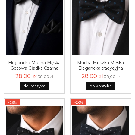
Elegancka Mucha Męska
Mucha Muszka Męska
Gotowa Gładka Czarna
Elegancka tradycyjna
Zestaw z Poszetką M229
czarna we wzorki gotowa
28,00 zł
28,00 zł
38,00 zł
38,00 zł
M474
do koszyka
do koszyka
-26%
-26%