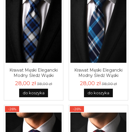
Krawat Męski Elegancki
Krawat Męski Elegancki
Modny Śledź Wąski
Modny Śledź Wąski
Granatowy w Kratę G777
Granatowy w Kratę G778
28,00 zł
28,00 zł
38,00 zł
38,00 zł
do koszyka
do koszyka
-26%
-26%