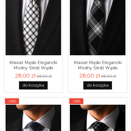
Krawat Męski Elegancki
Krawat Męski Elegancki
Modny Śledź Wąski
Modny Śledź Wąski
Beżowy w Kratę G768
Czarny w Kratę G769
28,00 zł
28,00 zł
38,00 zł
38,00 zł
do koszyka
do koszyka
-26%
-26%