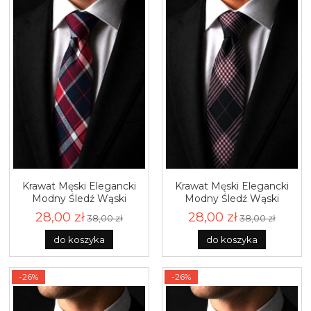
Krawat Męski Elegancki
Krawat Męski Elegancki
Modny Śledź Wąski
Modny Śledź Wąski
Granatowy w Kratę G787
Czarny w Kratę G788
28,00 zł
28,00 zł
38,00 zł
38,00 zł
do koszyka
do koszyka
-26%
-26%