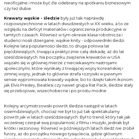
nieoficjalne i może być źle odebrany na spotkaniu biznesowym
czy też ślubie.
Krawaty wąskie - śledzie
były już tak naprawdę
rozpowszechnione w latach dwudziestych w XX wieku, a to ze
względu na deficyt materiałów i ograniczenia produkcyjne w
tamtych czasach. Również w tym okresie klasa robotnicza i
studenci nosili dziergane, wąskie knity - odpowiedniki śledzi.
Kolejne lata popularności śledzi, to druga połowa lat
pięćdziesiątych, trwająca praktycznie całą dekadę, aż do lat
sześćdziesiątych. Na początku zwężenie krawatów w USA
wiązało się w głównej mierze z nieciekawymi nastrojami
społecznymi, które wynikały z trwającej wojny koreańskiej i
zimnej wojny, jednak to głównie strefa rozrywki w pewnym
sensie wypromowała krawaty wąskie, bo to dzięki takim ikonom
jak Elvis Presley, Beatlesi czy nawet grupa Rat Pack, śledzie stały
się przebojowe, wszechobecne i po prostu modne.
Kolejny arcymistrzowski powrót śledzia nastąpił w latach
osiemdziesiątych, chociaż nie był to już tak spektakularny
powrót jak w latach sześćdziesiątych. Był to trend, który tak jak
wcześniej czerpał swą popularność z filmu i muzyki, jednak był
krótki i sezonowy. Również w późniejszych latach śledź nie zrobił
furory, aż do początku nowego tysiąclecia, gdzie głównym