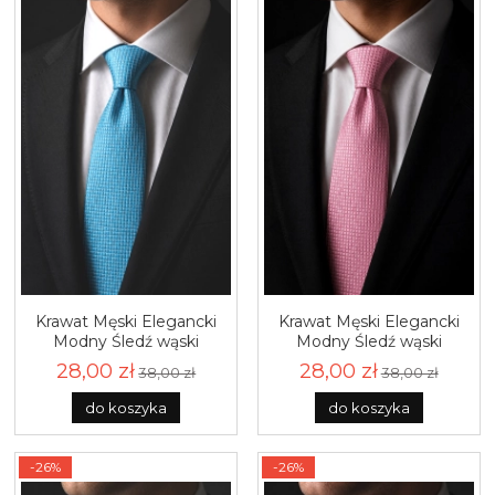
Krawat Męski Elegancki
Krawat Męski Elegancki
Modny Śledź wąski
Modny Śledź wąski
miętowy morski w
różowy pudrowy róż w
28,00 zł
28,00 zł
38,00 zł
38,00 zł
delikatną kratkę G345
delikatną kratkę G344
do koszyka
do koszyka
-26%
-26%