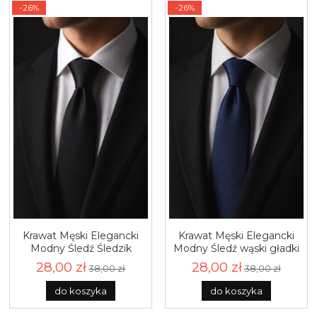
-26%
-26%
Krawat Męski Elegancki
Krawat Męski Elegancki
Modny Śledź Śledzik
Modny Śledź wąski gładki
Wąski gładki czarny G131
granatowy atramentowy
28,00 zł
28,00 zł
38,00 zł
38,00 zł
G176
do koszyka
do koszyka