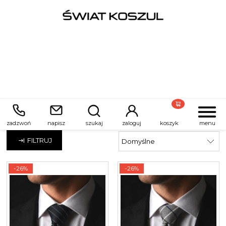
Wąskie - śledzie
zadzwoń
napisz
szukaj
zaloguj
koszyk
menu
FILTRUJ
-26%
-26%