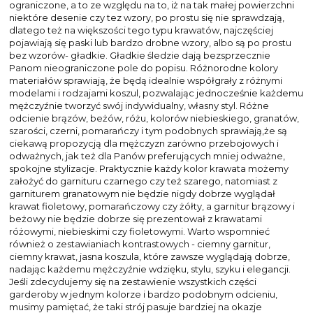
ograniczone, a to ze względu na to, iż na tak małej powierzchni
niektóre desenie czy tez wzory, po prostu się nie sprawdzają,
dlatego też na większości tego typu krawatów, najczęściej
pojawiają się paski lub bardzo drobne wzory, albo są po prostu
bez wzorów- gładkie. Gładkie śledzie dają bezsprzecznie
Panom nieograniczone pole do popisu. Różnorodne kolory
materiałów sprawiają, że będą idealnie współgrały z różnymi
modelami i rodzajami koszul, pozwalając jednocześnie każdemu
mężczyźnie tworzyć swój indywidualny, własny styl. Różne
odcienie brązów, beżów, różu, kolorów niebieskiego, granatów,
szarości, czerni, pomarańczy i tym podobnych sprawiają,że są
ciekawą propozycją dla mężczyzn zarówno przebojowych i
odważnych, jak też dla Panów preferujących mniej odważne,
spokojne stylizacje. Praktycznie każdy kolor krawata możemy
założyć do garnituru czarnego czy też szarego, natomiast z
garniturem granatowym nie będzie nigdy dobrze wyglądał
krawat fioletowy, pomarańczowy czy żółty, a garnitur brązowy i
beżowy nie będzie dobrze się prezentował z krawatami
różowymi, niebieskimi czy fioletowymi. Warto wspomnieć
również o zestawianiach kontrastowych - ciemny garnitur,
ciemny krawat, jasna koszula, które zawsze wyglądają dobrze,
nadając każdemu mężczyźnie wdzięku, stylu, szyku i elegancji.
Jeśli zdecydujemy się na zestawienie wszystkich części
garderoby w jednym kolorze i bardzo podobnym odcieniu,
musimy pamiętać, że taki strój pasuje bardziej na okazje