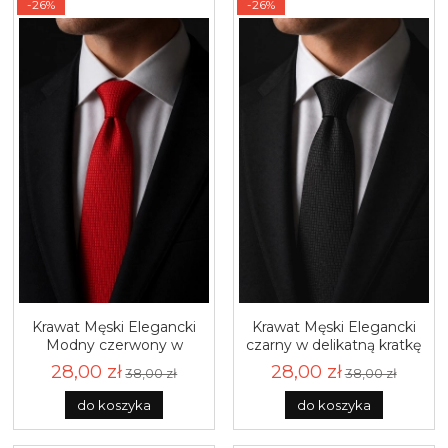
-26%
-26%
Krawat Męski Elegancki
Krawat Męski Elegancki
Modny czerwony w
czarny w delikatną kratkę
delikatną kratkę wąski
wąski śledzik G205
28,00 zł
28,00 zł
38,00 zł
38,00 zł
śledzik G207
do koszyka
do koszyka