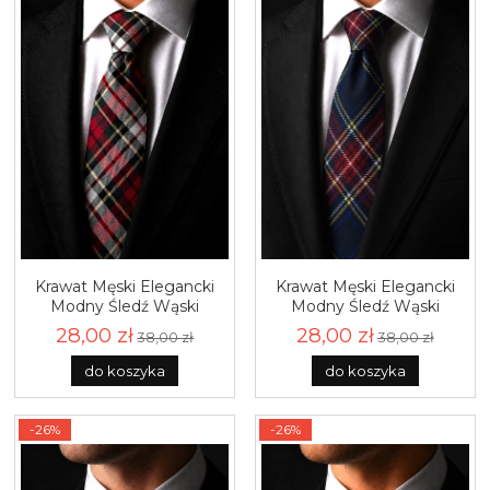
Krawat Męski Elegancki
Krawat Męski Elegancki
Modny Śledź Wąski
Modny Śledź Wąski
Czerwony w Kratę G785
Granatowy w Kratę G786
28,00 zł
28,00 zł
38,00 zł
38,00 zł
do koszyka
do koszyka
-26%
-26%