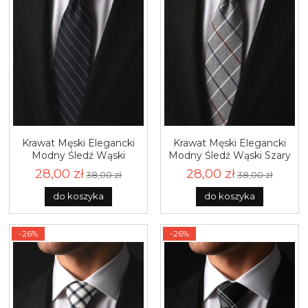
Krawat Męski Elegancki
Krawat Męski Elegancki
Modny Śledź Wąski
Modny Śledź Wąski Szary
Czarny w Paski G766
w Kratę G767
28,00 zł
28,00 zł
38,00 zł
38,00 zł
do koszyka
do koszyka
-26%
-26%