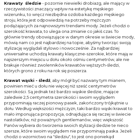
Krawaty śledzie
- pozornie niewielki drobiazg, ale mający w
rzeczywistości znaczący wpływ na estetykę męskiego
wizerunku, to wręcz niezbędna ozdoba każdego męskiego
stroju, która jest odpowiedzią na potrzeby mężczyzn
podążających za najnowszymi trendami mody. Jeżeli chodzi o
szerokość krawata, to ulega ona zmianie co jakiś czas. To
głównie trendy obowiązujące w danym okresie w świecie mody,
mówią nam co jest najbardziej na topie, abyśmy tworząc swoją
stylizację wyglądali stylowo i nowocześnie. Za najbardziej
uniwersalne uchodzą krawaty klasyczne-szerokie, które mają w
najszerszym miejscu u dołu około ośmiu centymetrów, ale nie
brakuje również zwolenników krawatów węższych-śledzi,
których grono z roku na rok się poszerza.
Krawat wąski - śledź
, aby mógł być nazwany tym mianem,
powinien mieć u dołu nie więcej niż sześć centymetrów
szerokości. Są jednak też bardzo wąskie śledzie, mające
zaledwie 2,5 centymetra szerokości i swoim wyglądem
przypominają raczej pionowy pasek, zakończony trójkątnie u
dołu. Według większości mężczyzn, taki bardzo wąski krawat to
mało imponująca propozycja, odnajdująca się raczej w świecie
nastolatków, niż poważnych gentlemanów, więc większość
Panów wybiera do tworzenia swoich stylizacji śledzie te nieco
szersze, które swoim wyglądem nie przypominają paska. Jeżeli
chodzi o wzornictwo na "śledziu", to jest ono poniekąd