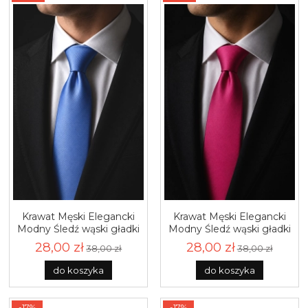
Krawat Męski Elegancki
Krawat Męski Elegancki
Modny Śledź wąski gładki
Modny Śledź wąski gładki
niebieski błękitny G294
różowy fuksja G283
28,00 zł
28,00 zł
38,00 zł
38,00 zł
do koszyka
do koszyka
-17%
-17%