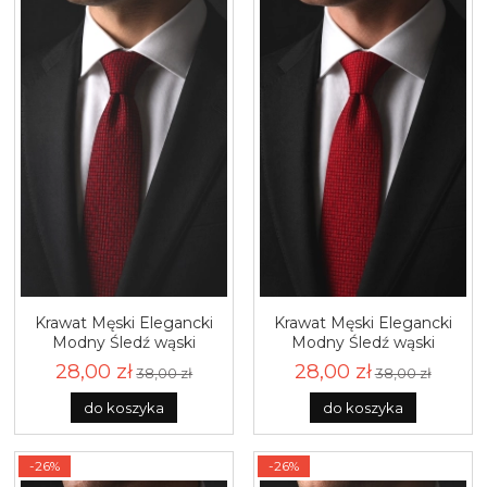
Krawat Męski Elegancki
Krawat Męski Elegancki
Modny Śledź wąski
Modny Śledź wąski
bordowy wiśniowy w
czerwony w delikatną
28,00 zł
28,00 zł
38,00 zł
38,00 zł
delikatną kratkę G341
kratkę G340
do koszyka
do koszyka
-26%
-26%