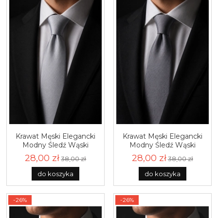
Krawat Męski Elegancki
Krawat Męski Elegancki
Modny Śledź Wąski
Modny Śledź Wąski
Gładki Szary Srebrny
Gładki Grafitowy G731
28,00 zł
28,00 zł
38,00 zł
38,00 zł
G732
do koszyka
do koszyka
-26%
-26%