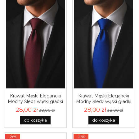
Krawat Męski Elegancki
Krawat Męski Elegancki
Modny Śledź wąski gładki
Modny Śledź wąski gładki
ciemny bordowy
niebieski chabrowy
28,00 zł
28,00 zł
38,00 zł
38,00 zł
burgundowy G301
szafirowy G298
do koszyka
do koszyka
-26%
-26%