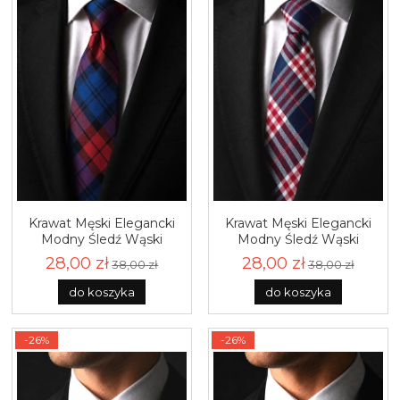
Krawat Męski Elegancki
Krawat Męski Elegancki
Modny Śledź Wąski
Modny Śledź Wąski
Granatowy w Kratę G781
Granatowy w Kratę G782
28,00 zł
28,00 zł
38,00 zł
38,00 zł
do koszyka
do koszyka
-26%
-26%