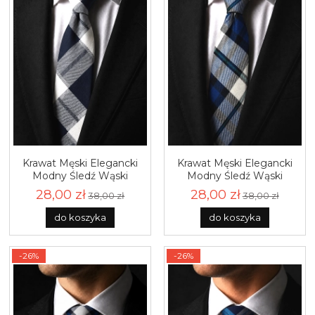
Krawat Męski Elegancki
Krawat Męski Elegancki
Modny Śledź Wąski
Modny Śledź Wąski
Granatowy w Kratę G775
Granatowy w Kratę G776
28,00 zł
28,00 zł
38,00 zł
38,00 zł
do koszyka
do koszyka
-26%
-26%