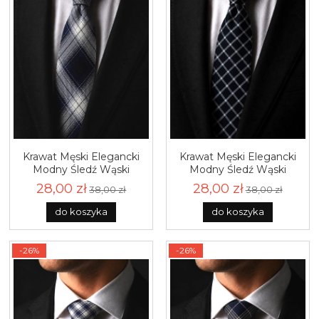
Krawat Męski Elegancki
Krawat Męski Elegancki
Modny Śledź Wąski
Modny Śledź Wąski
Granatowy w Kratę G770
Czarny w Kratę G771
28,00 zł
28,00 zł
38,00 zł
38,00 zł
do koszyka
do koszyka
-26%
-26%