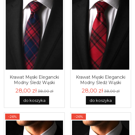
Krawat Męski Elegancki
Krawat Męski Elegancki
Modny Śledź Wąski
Modny Śledź Wąski
Granatowy w Kratę G783
Czerwony w Kratę G784
28,00 zł
28,00 zł
38,00 zł
38,00 zł
do koszyka
do koszyka
-26%
-26%