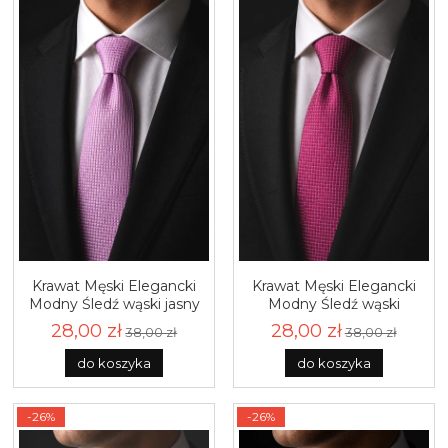
Krawat Męski Elegancki
Krawat Męski Elegancki
Modny Śledź wąski jasny
Modny Śledź wąski
fiolet lilowy wrzosowy w
różowy fuksja w delikatną
28,00 zł
28,00 zł
38,00 zł
38,00 zł
delikatną kratkę G347
kratkę G346
do koszyka
do koszyka
-26%
-26%