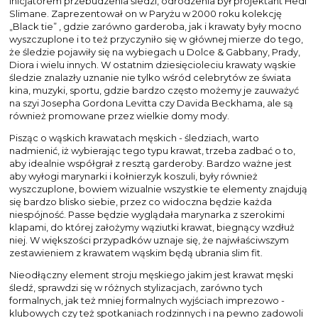
inicjatorem przebudzenia śledzi, odrodzenia był projektant Hedi
Slimane. Zaprezentował on w Paryżu w 2000 roku kolekcję
„Black tie” , gdzie zarówno garderoba, jak i krawaty były mocno
wyszczuplone i to też przyczyniło się w głównej mierze do tego,
że śledzie pojawiły się na wybiegach u Dolce & Gabbany, Prady,
Diora i wielu innych. W ostatnim dziesięcioleciu krawaty wąskie
śledzie znalazły uznanie nie tylko wśród celebrytów ze świata
kina, muzyki, sportu, gdzie bardzo często możemy je zauważyć
na szyi Josepha Gordona Levitta czy Davida Beckhama, ale są
również promowane przez wielkie domy mody.
Pisząc o wąskich krawatach męskich - śledziach, warto
nadmienić, iż wybierając tego typu krawat, trzeba zadbać o to,
aby idealnie współgrał z resztą garderoby. Bardzo ważne jest
aby wyłogi marynarki i kołnierzyk koszuli, były również
wyszczuplone, bowiem wizualnie wszystkie te elementy znajdują
się bardzo blisko siebie, przez co widoczna będzie każda
niespójność. Passe będzie wyglądała marynarka z szerokimi
klapami, do której założymy wąziutki krawat, biegnący wzdłuż
niej. W większości przypadków uznaje się, że najwłaściwszym
zestawieniem z krawatem wąskim będą ubrania slim fit.
Nieodłączny element stroju męskiego jakim jest krawat męski
śledź, sprawdzi się w różnych stylizacjach, zarówno tych
formalnych, jak też mniej formalnych wyjściach imprezowo -
klubowych czy też spotkaniach rodzinnych i na pewno zadowoli