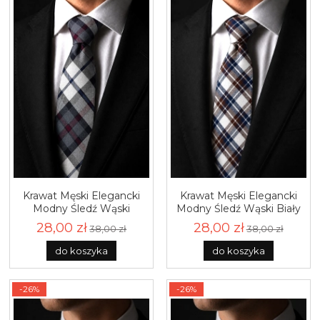
Krawat Męski Elegancki
Krawat Męski Elegancki
Modny Śledź Wąski
Modny Śledź Wąski Biały
Grafitowy w Kratę G789
w Kratę G790
28,00 zł
28,00 zł
38,00 zł
38,00 zł
do koszyka
do koszyka
-26%
-26%