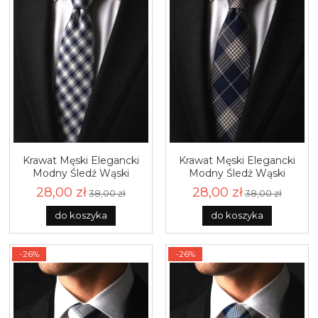
Krawat Męski Elegancki
Krawat Męski Elegancki
Modny Śledź Wąski
Modny Śledź Wąski
Granatowy w Kratę G772
Granatowy w Kratę G774
28,00 zł
28,00 zł
38,00 zł
38,00 zł
do koszyka
do koszyka
-26%
-26%