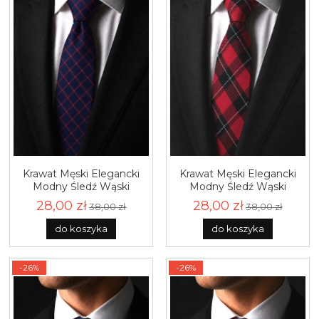
Krawat Męski Elegancki
Krawat Męski Elegancki
Modny Śledź Wąski
Modny Śledź Wąski
Granatowy w Kratę G779
Czerwony w Kratę G780
28,00 zł
28,00 zł
38,00 zł
38,00 zł
do koszyka
do koszyka
-26%
-26%