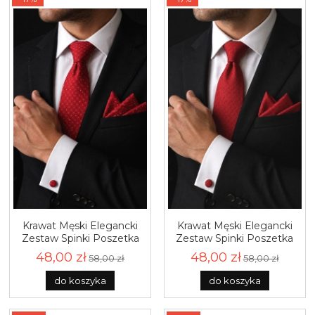
Krawat Męski Elegancki
Krawat Męski Elegancki
Zestaw Spinki Poszetka
Zestaw Spinki Poszetka
wąski śledź czerwony we
wąski śledź czerwony w
48,00 zł
48,00 zł
58,00 zł
58,00 zł
wzory M306
kropki M303
do koszyka
do koszyka