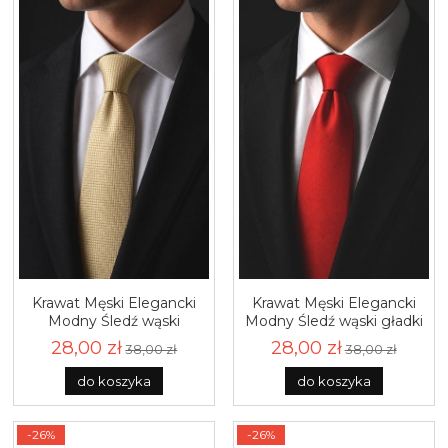
Krawat Męski Elegancki
Krawat Męski Elegancki
Modny Śledź wąski
Modny Śledź wąski gładki
beżowy cielisty w
czerwony makowy G303
28,00 zł
28,00 zł
38,00 zł
38,00 zł
delikatną kratkę G324
do koszyka
do koszyka
-26%
-26%