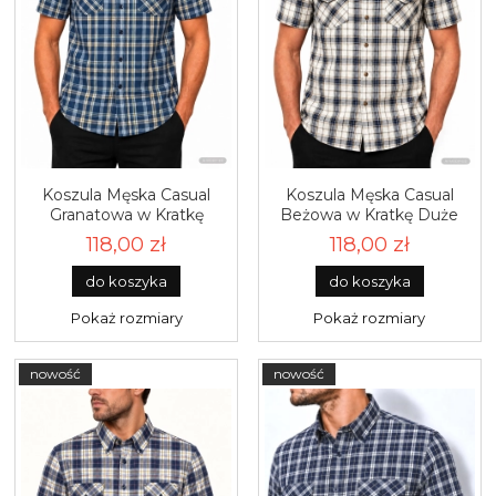
Koszula Męska Casual
Koszula Męska Casual
Granatowa w Kratkę
Beżowa w Kratkę Duże
Duże rozmiary Formax
rozmiary Formax R645
118,00 zł
118,00 zł
R646
do koszyka
do koszyka
Pokaż rozmiary
Pokaż rozmiary
nowość
nowość