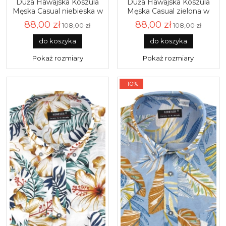
Duża Hawajska Koszula
Duża Hawajska Koszula
Męska Casual niebieska w
Męska Casual zielona w
listki na wakacje z
listki na wakacje z
88,00 zł
88,00 zł
108,00 zł
108,00 zł
krótkim rękawem Duże
krótkim rękawem Duże
rozmiary Koneser P943
rozmiary Koneser P942
do koszyka
do koszyka
Pokaż rozmiary
Pokaż rozmiary
-10%