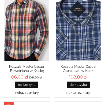
Koszula Męska Casual
Koszula Męska Casual
Bawełniana w Kratkę
Granatowa w Kratę
Regular Laviino L194
Regular Koneser R496
88,00 zł
108,00 zł
108,00 zł
do koszyka
do koszyka
Pokaż rozmiary
Pokaż rozmiary
-9%