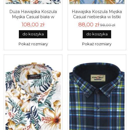
Duża Hawajska Koszula
Hawajska Koszula Męska
Męska Casual biała w
Casual niebieska w listki
kwiaty na wakacje z
na wakacje z krótkim
108,00 zł
88,00 zł
98,00 zł
krótkim rękawem Duże
rękawem w kroju
rozmiary Koneser P940
REGULAR Koneser P938
do koszyka
do koszyka
Pokaż rozmiary
Pokaż rozmiary