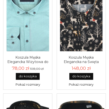
Koszula Męska
Koszula Męska
Elegancka Wizytowa do
Elegancka na Święta
garnituru turkusowa we
czarna z Motywem
78,00 zł
148,00 zł
108,00 zł
wzorki z długim
Świątecznym z długim
rękawem w kroju SLIM
rękawem w kroju SLIM
do koszyka
do koszyka
FIT Classo J994
FIT Espada Men's Wear
J951
Pokaż rozmiary
Pokaż rozmiary