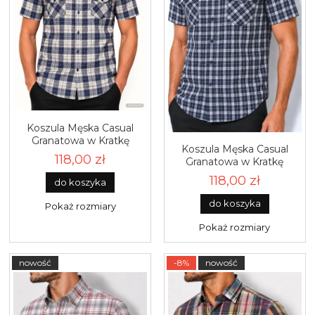
Koszula Męska Casual
Granatowa w Kratkę
Koszula Męska Casual
Duże rozmiary Formax
118,00 zł
Granatowa w Kratkę
R635
Duże rozmiary Formax
118,00 zł
do koszyka
R627
do koszyka
Pokaż rozmiary
Pokaż rozmiary
nowość
-8%
nowość