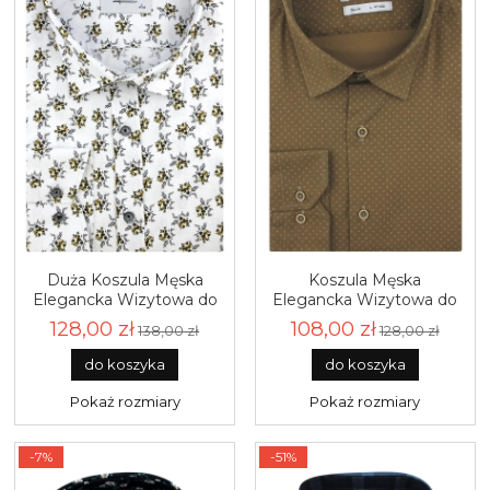
Duża Koszula Męska
Koszula Męska
Elegancka Wizytowa do
Elegancka Wizytowa do
garnituru biała w kwiatki
garnituru musztardowa
128,00 zł
108,00 zł
138,00 zł
128,00 zł
z długim rękawem Duże
we wzorki z długim
rozmiary Espada Men's
rękawem w kroju SLIM
do koszyka
do koszyka
Wear H758
FIT Espada Men's Wear
H475
Pokaż rozmiary
Pokaż rozmiary
-7%
-51%