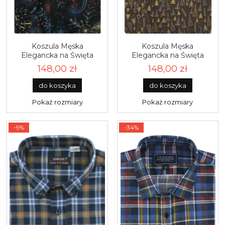
Koszula Męska
Koszula Męska
Elegancka na Święta
Elegancka na Święta
czarna z Motywem
brązowa z Motywem
148,00 zł
148,00 zł
Świątecznym z długim
Świątecznym z długim
rękawem w kroju SLIM
rękawem w kroju SLIM
do koszyka
do koszyka
FIT Espada Men's Wear
FIT Espada Men's Wear
L041
L040
Pokaż rozmiary
Pokaż rozmiary
-9%
-34%