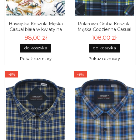
Hawajska Koszula Męska
Polarowa Gruba Koszula
Casual biała w kwiaty na
Męska Codzienna Casual
wakacje z krótkim
granatowa w kratę z
98,00 zł
108,00 zł
rękawem w kroju
długim rękawem w kroju
REGULAR Koneser P934
REGULAR Formax J157
do koszyka
do koszyka
Pokaż rozmiary
Pokaż rozmiary
-9%
-9%