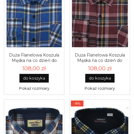
Duża Flanelowa Koszula
Duża Flanelowa Koszula
Męska na co dzień do
Męska na co dzień do
pracy chabrowa w kratę z
pracy bordowa w kratę z
108,00 zł
108,00 zł
długim rękawem Duże
długim rękawem Duże
rozmiary Pradizo J013
rozmiary Pradizo J012
do koszyka
do koszyka
Pokaż rozmiary
Pokaż rozmiary
-8%