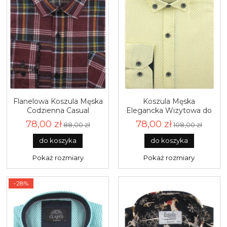
Flanelowa Koszula Męska
Koszula Męska
Codzienna Casual
Elegancka Wizytowa do
bordowa w kratę z
garnituru żółta we wzorki
78,00 zł
78,00 zł
88,00 zł
108,00 zł
długim rękawem w kroju
z długim rękawem w
REGULAR Pradizo L047
kroju SLIM FIT Classo
do koszyka
do koszyka
J995
Pokaż rozmiary
Pokaż rozmiary
-28%