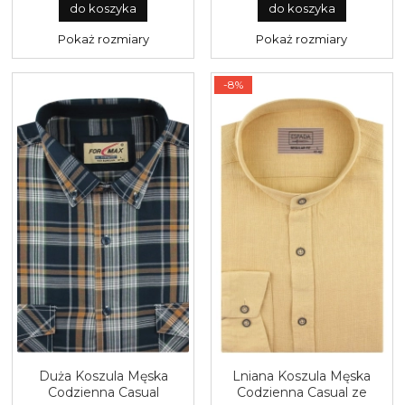
REGULAR Koneser J584
rozmiary Formax J602
do koszyka
do koszyka
Pokaż rozmiary
Pokaż rozmiary
-8%
Duża Koszula Męska
Lniana Koszula Męska
Codzienna Casual
Codzienna Casual ze