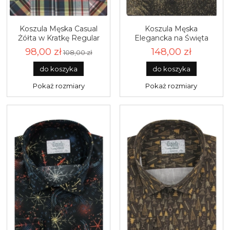
Koszula Męska Casual
Koszula Męska
Żółta w Kratkę Regular
Elegancka na Święta
Laviino R208
brązowa z Motywem
98,00 zł
148,00 zł
108,00 zł
Świątecznym z długim
rękawem w kroju SLIM
do koszyka
do koszyka
FIT Espada Men's Wear
L045
Pokaż rozmiary
Pokaż rozmiary