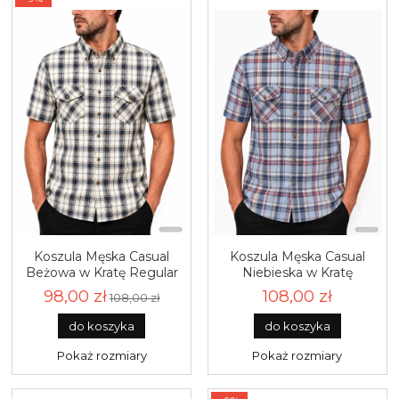
Koszula Męska Casual
Koszula Męska Casual
Beżowa w Kratę Regular
Niebieska w Kratę
Formax R485
Regular Formax R484
98,00 zł
108,00 zł
108,00 zł
do koszyka
do koszyka
Pokaż rozmiary
Pokaż rozmiary