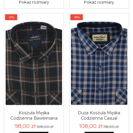
Pokaż rozmiary
Pokaż rozmiary
-9%
-8%
Koszula Męska
Duża Koszula Męska
Codzienna Bawełniana
Codzienna Casual
Casual czarna w kratę z
granatowa w kratę z
98,00 zł
108,00 zł
108,00 zł
118,00 zł
długim rękawem w kroju
długim rękawem Duże