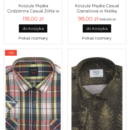
Koszula Męska
Koszula Męska Casual
Codzienna Casual Żółta w
Granatowa w Kratkę
Kratę Duża Laviino R258
Regular Laviino R209
118,00 zł
98,00 zł
108,00 zł
do koszyka
do koszyka
Pokaż rozmiary
Pokaż rozmiary
-9%