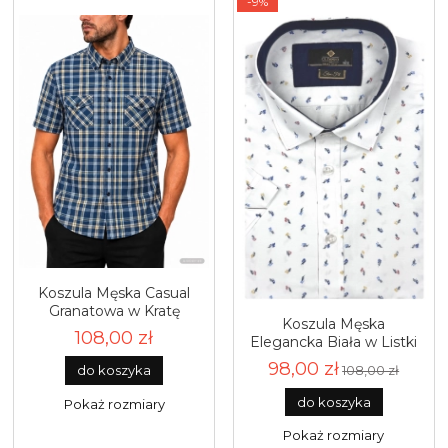
-9%
Koszula Męska Casual
Granatowa w Kratę
Koszula Męska
Regular Formax R482
108,00 zł
Elegancka Biała w Listki
Slim Fit Classo R428
98,00 zł
do koszyka
108,00 zł
do koszyka
Pokaż rozmiary
Pokaż rozmiary