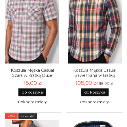
Koszula Męska Casual
Koszula Męska Casual
Szara w Kratkę Duże
Bawełniana w kratkę
rozmiary Formax R619
Duże rozmiary Laviino
118,00 zł
108,00 zł
118,00 zł
L195
do koszyka
do koszyka
Pokaż rozmiary
Pokaż rozmiary
-19%
nowość