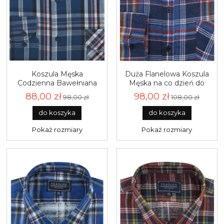
Koszula Męska
Duża Flanelowa Koszula
Codzienna Bawełniana
Męska na co dzień do
Casual granatowa w
pracy granatowa w kratę
88,00 zł
98,00 zł
98,00 zł
108,00 zł
kratkę z długim rękawem
z długim rękawem Duże
w kroju REGULAR
rozmiary Pradizo J015
do koszyka
do koszyka
Laviino J087
Pokaż rozmiary
Pokaż rozmiary