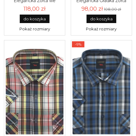
Elegancka Żółta we
Elegancka Gładka Żółta
Wzorki Duże Rozmiary
Slim Fit Modely R322
118,00 zł
98,00 zł
108,00 zł
Modely R395
do koszyka
do koszyka
Pokaż rozmiary
Pokaż rozmiary
-9%