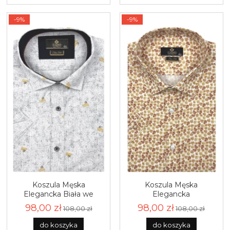
-9%
-9%
Koszula Męska
Koszula Męska
Elegancka Biała we
Elegancka
Wzorki Slim Fit Classo
Pomarańczowa w Listki
98,00 zł
98,00 zł
108,00 zł
108,00 zł
R416
Slim Fit Classo R406
do koszyka
do koszyka