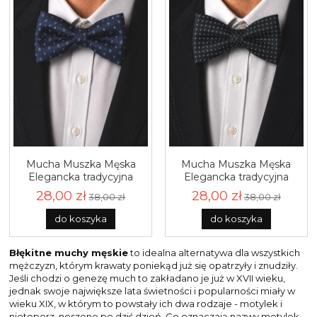
Mucha Muszka Męska
Mucha Muszka Męska
Elegancka tradycyjna
Elegancka tradycyjna
granatowa we wzorki
czarna we wzorki gotowa
28,00 zł
28,00 zł
38,00 zł
38,00 zł
gotowa M443
M442
do koszyka
do koszyka
Błękitne muchy męskie
to idealna alternatywa dla wszystkich
mężczyzn, którym krawaty poniekąd już się opatrzyły i znudziły.
Jeśli chodzi o genezę much to zakładano je już w XVII wieku,
jednak swoje największe lata świetności i popularności miały w
wieku XIX, w którym to powstały ich dwa rodzaje - motylek i
nietoperz, noszone po dziś dzień. Co oznaczają nazwy motylek -