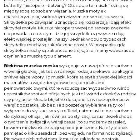
butterfly i nietoperz - batwing? Otóż obie te muszki różnią się
między sobą sposobem wiązania. Muszka motylek
charakteryzuje się widocznym zwężeniem w miejscu węzła.
Skrzydełka po zawiązaniu znacząco się rozszerzają i dają efekt
skrzydeł motyla. Muszka nietoperz wyżej opisanego zwężenia
nie posiada, a co za tym idzie jej skrzydełka są węższe i dają
efekt wąskiej, prostej linii na szyi. Jednak w obu przypadkach
skrzydełka muchy są zakończone prosto. W przypadku gdy
skrzydełka muchy są zakończone trójkątnie, mamy wówczas do
czynienia z muszką typu diament.
Błękitna muszka męska
występuje w naszej ofercie zarówno
w wersji gładkiej, jak też w różnego rodzaju ciekawe, atrakcyjne,
zniewalające wzory. To muszki, które są szyte z wysokiej jakości
materiałów, a więc zdecydowanie są produktami
pełnowartościowymi, które wzbudzą zachwyt zarówno wśród
uczestników spotkań oficjalnych, jak też wśród członków rodziny
czy przyjaciół. Muszki błękitne dostępne są w naszej ofercie w
wersji z poszetką lub bez. Te z poszetką wybierane są tylko i
wyłącznie do stylizacji w stylu official, natomiast te bez zarówno
do stylizacji officjal, jak również do stylizacji casual. Jeżeli chodzi
o tworzenie stylizacji w wersji casual, to tu możemy zaszaleć,
bowiem możliwości kreacji są nieograniczone. Należy jednak
pamiętać o kilku zasadach, bez względu na formalność stylizacji.
Pierwsza z nich mówi nam, iż muszka zakładana do stroju