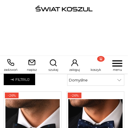
Błękitny
zadzwoń
napisz
szukaj
zaloguj
koszyk
menu
FILTRUJ
-26%
-26%