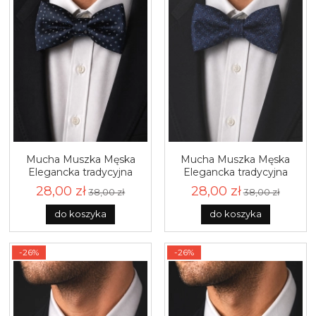
Mucha Muszka Męska
Mucha Muszka Męska
Elegancka tradycyjna
Elegancka tradycyjna
granatowa w kropki
granatowa we wzorki
28,00 zł
28,00 zł
38,00 zł
38,00 zł
gotowa M450
gotowa M449
do koszyka
do koszyka
-26%
-26%