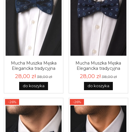
Mucha Muszka Męska
Mucha Muszka Męska
Elegancka tradycyjna
Elegancka tradycyjna
granatowa we wzorki
granatowa we wzorki
28,00 zł
28,00 zł
38,00 zł
38,00 zł
gotowa M468
gotowa M461
do koszyka
do koszyka
-26%
-26%