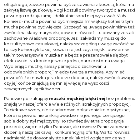
oficjalnego, zawsze powinna być zestawiona z koszulą, która ma
zakrytą listwę guzikową. Rogi koszuli powinny tworzyć dla muszki
pewnego rodzaju ramę i delikatnie spod niej wystawać. Mały
kołnierz - mucha powinna być mniejsza. Im większy kołnierz tym
mucha powinna być większa. Szczególną uwagę powinniśmy też
zwrócić na klapy marynarki, bowiem również i tu powinny zostać
zachowane właściwe proporcje. Jeśli zakładamy muszkę do
koszuli typowo casualowej, należy szczególną uwagę zwrócić na
to, czy kołnierzyk takiej koszuli nie jest zbyt miękki, bowiem w
takim towarzystwie muszka nie będzie prezentowała się zbyt
efektownie. Na koniec jeszcze jedna, bardzo istotna uwaga:
Wybierając muchę, należy pamiętać o zachowaniu
odpowiednich proporcji między twarzą a muszką. Aby mieć
pewność, że muszka jest dobrze dobrana, należy zwrócić uwagę
czy jej końce znajdują się mniej więcej na wysokości
zewnętrznych kącików oczu.
Panowie poszukujący
muszki męskiej błękitnej
bez problemu
znajdą w naszej ofercie wiele różnych, atrakcyjnych propozycji.
To ciekawe wzory, niestandardowe połączenia kolorystyczne,
które na pewno nie umkną uwadze nie jednego ceniącego
sobie dobry styl mężczyzny. To również świetna propozycja
prezentu, więc nie tylko Panowie, ale również Panie zapewne
docenią naszą ciekawą i konkurencyjną ofertę. Warto również
nadmienić, że doskonały stosunek jakości względem ceny z