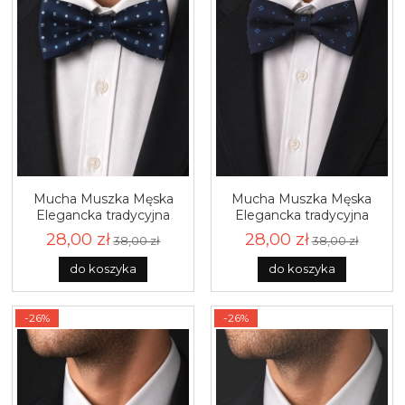
Mucha Muszka Męska
Mucha Muszka Męska
Elegancka tradycyjna
Elegancka tradycyjna
granatowa we wzorki
granatowa we wzorki
28,00 zł
28,00 zł
38,00 zł
38,00 zł
gotowa M459
gotowa M453
do koszyka
do koszyka
-26%
-26%