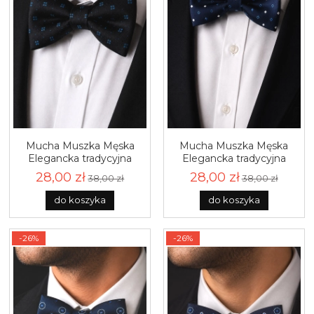
Mucha Muszka Męska
Mucha Muszka Męska
Elegancka tradycyjna
Elegancka tradycyjna
czarna we wzorki gotowa
granatowa we wzorki
28,00 zł
28,00 zł
38,00 zł
38,00 zł
M474
gotowa M470
do koszyka
do koszyka
-26%
-26%