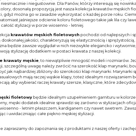
 niesmacznie i niegustownie. Dla Panów, którzy interesują się nowin
kolory, dosonałą propozycją jest nasza kolekcja krawatów męskich fio
, gdyż można go w zasadzie wykorzystać o każdej porze roku. Ciemny 
natomiast jaśniejsze odcienie koloru fioletowego takie jak lila czy 
całość stylizacji w porze wiosenno - letniej.
ekcja
krawatów męskich fioletowych
pochodzi od najlepszych i s
 doskonałej jakości, charakteryzują się elastycznością i sprężystości
zna będzie zawsze wyglądał w nich niezwykle elegancko i wytwornie,
woją stylizację dodatkiem w postaci krawata z naszej kolekcji.
e krawaty męskie
, to niewątpliwie mnogość modeli i rozmiarów. Je
acji, szczególną uwagę należy zwrócić na szerokość klap marynarki, b
yć jak najbardziej zbliżony do szerokości klap marynarki. Marynarki s
asualowych mają raczej wąskie klapy, toteż idealnym rozwiązaniem będ
zalecają aby wybierać raczej krawaty szersze, klasyczne, które zdecy
.
ęski fioletowy
będzie idealnym uzupełnieniem garnituru w kolorze 
ny, męski dodatek idealnie sprawdzi się zarówno w stylizacjach oficj
wiosenno - letnim płaszczem, kardiganem czy nawet swetrem. Zawsze
ąc i uwidaczniając całe piękno męskiej stylizacji.
e zapraszamy do zapoznania się z produktami z naszej oferty i zac