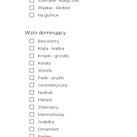
Szerokie - klasyczne
Wąskie - śledzie
Na gumce
Wzór dominujący
Bez wzoru
Krata - kratka
Kropki - groszki
Kwiaty
Wzorki
Paski - prążki
Geometryczny
Nadruk
Melanż
Zwierzęcy
Marmurkowy
Jodełka
Ornament
Paisley