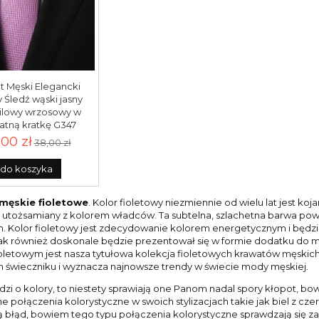
t Męski Elegancki
Śledź wąski jasny
 lilowy wrzosowy w
atną kratkę G347
,00 zł
38,00 zł
do koszyka
męskie fioletowe
. Kolor fioletowy niezmiennie od wielu lat jest koj
 utożsamiany z kolorem władców. Ta subtelna, szlachetna barwa pow
m. Kolor fioletowy jest zdecydowanie kolorem energetycznym i będz
i, jak również doskonale będzie prezentował się w formie dodatku do
ioletowym jest nasza tytułowa kolekcja fioletowych krawatów męskich,
wieczniku i wyznacza najnowsze trendy w świecie mody męskiej.
odzi o kolory, to niestety sprawiają one Panom nadal spory kłopot, 
 połączenia kolorystyczne w swoich stylizacjach takie jak biel z czer
 błąd, bowiem tego typu połączenia kolorystyczne sprawdzają się zazw