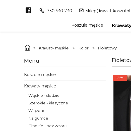
730 530 730
sklep@swiat-koszul.pl
Koszule męskie
Krawaty
»
»
»
Krawaty męskie
Kolor
Fioletowy
Fiolet
Menu
Koszule męskie
-26%
Krawaty męskie
Wąskie - śledzie
Szerokie - klasyczne
Wiązane
Na gumce
Gładkie - bez wzoru