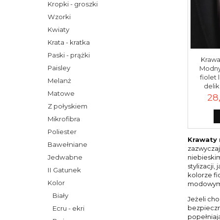
Kropki - groszki
Wzorki
Kwiaty
Krata - kratka
Paski - prążki
Krawa
Paisley
Modny 
fiolet
Melanż
delik
Matowe
28
Z połyskiem
Mikrofibra
Poliester
Krawaty 
Bawełniane
zazwyczaj
Jedwabne
niebieski
stylizacj
II Gatunek
kolorze f
Kolor
modowym ś
Biały
Jeżeli ch
bezpieczne
Ecru - ekri
popełniają