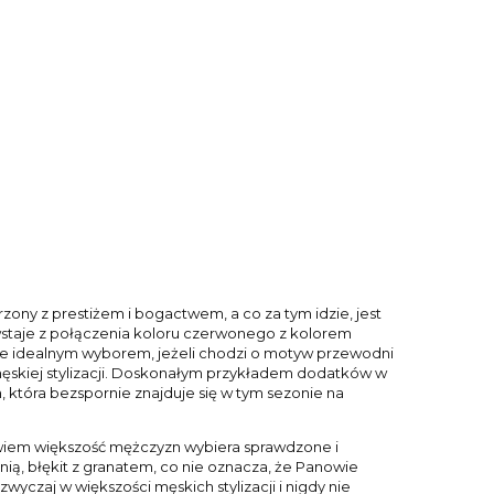
arzony z prestiżem i bogactwem, a co za tym idzie, jest
staje z połączenia koloru czerwonego z kolorem
ie idealnym wyborem, jeżeli chodzi o motyw przewodni
 męskiej stylizacji. Doskonałym przykładem dodatków w
 która bezspornie znajduje się w tym sezonie na
bowiem większość mężczyzn wybiera sprawdzone i
nią, błękit z granatem, co nie oznacza, że Panowie
yczaj w większości męskich stylizacji i nigdy nie