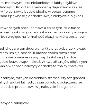
kami modowymi lecz niekoniecznie lubią krzykliwe,
letowych. Kolor ten z pewnością daje szeroki zakres
fiolet i śliwka będzie idealny w porze jesienno -
lawenda z pewnością oddadzą swoje niebywałe piękno i
prawdzonych producentów, a co za tym idzie nasze
ą, a więc ryzyko wgnieceń jest minimalne i każdy noszący
 bez względu na formalność okazji na którą postanowi
żeli chodzi o ten drugi wariant to przy wyborze krawatu
owiem istnieje zasada, iż krawat swoim rozmiarem
portowe ubierane zazwyczaj do stylizacji bardziej
zie krawat wąski - śledź. W kwestii strojów oficjalnych
dowanie w sposób należyty oddadzą formalny charakter
czarnym, różnych odcieniach szarości czy też granatu.
alnych jak też luźnych, casualowych, w połączeniu ze
 będzie prezentował się należycie i elegancko,
hęcamy do zakupów!