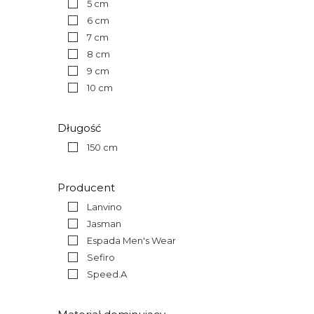
5 cm
6 cm
7 cm
8 cm
9 cm
10 cm
Długość
150 cm
Producent
Lanvino
Jasman
Espada Men's Wear
Sefiro
Speed.A