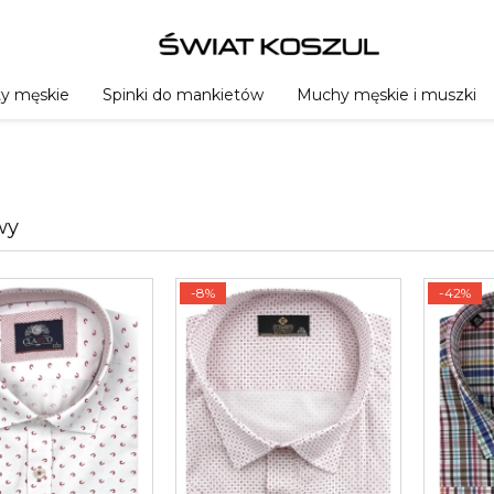
ty męskie
Spinki do mankietów
Muchy męskie i muszki
wy
-8%
-42%