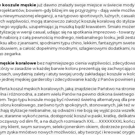
 koszule męskie
już dawno znalazły swoje miejsce w świecie mody
ojektantów, bowiem-gdy bliżej im się przyjrzyjmy - dają wiele możliwo
ylu niewymuszonej elegancji, a na typowo sportowych, luźnych, casu
ch wątpliwości, mogą stanowczo założyć koszulę koralową do stylizacj
nego wyglądu, uzupełniając ją muszką bądź krawatem. Śmiało możem
tylizację w wersji casual, udając się na spotkania imprezowo - towarz
ach nabiorą z całą pewnością modnego, niebanalnego looku, jeśli zest
uksu albo z jeansami, spodniami typu chino, lekkim, fantazyjnym swet
uwiem, a całość dopełnimy modnymi, szlagierowymi dodatkami, na
go zegarka.
męskie koralowe
bez najmniejszego cienia wątpliwości, zdecydowa
tórzy w zasadzie w każdej barwie koloru prezentują się zachwycająco, 
sach, uwydatnią zalety i atuty swojej urody zakładając koszule w ko
e jednej męskiej garderoby i zdecydowanie każdy z Panów powinien po
ferta koszul męskich koralowych, jaką znajdziecie Państwo na stronie
lna i różnorodna, a zatem wielu Panów na pewno dokona świetnego
em. Tego typu koszule mogą być również świetną alternatywą dla preze
oloru koralowego, zarówno tych spokojnych, stonowanych, jak też 
hają stylizacje niebanalne, są odważni i nie boją się wyjść poza wsze
, staranne wykończenia, dostępność koszul w paski, kratkę, delikatne
począwszy od slim fit, a na dużych rozmiarach XXL.....XXXXXXXXL koń
czny klient, swym surowym, selekcjonerskim okiem, dostrzeże produkt
ym zyska mnóstwo nowych możliwości, aby tworzyć i kreować orygina