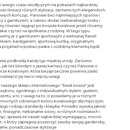
 i swego czasu wiodły prym na pokazach najbardziej
ści kreacji różnych stylizacji, zarówno tych eleganckich,
alowych kończąc. Panowie bez najmniejszych oporów i
i z garniturem, a całości dodać niebanalnego looku i
y również sięgnąć po koszule koralowe jeżeli chcemy
yskie czy też na spotkania z rodziną. W tego typu
awimy je z garniturem sportowym z wełnianej flaneli
erkiem, kardiganem, sportową kurtką, oryginalnym,
 przykład w postaci paska z ozdobną klamerką bądź
nie podkreślą każdy typ męskiej urody. Zarówno
jak też blondyni o jasnej karnacji czy też Panowie o
lorze koralowym, która bezsprzecznie powinna zasilić
święcić jej nieco więcej uwagi.
 naszego sklepu internetowego "Świat koszul" jest
 wyboru, zgodnego z indywidualnym stylem, gustem,
ntu, a to z uwagi na to, iż posiadamy je w różnych
w mocnych odcieniach koloru koralowego dla mężczyzn,
lkiego rodzaju standardy i klasykę. Ponadto wysoka jakość
, finezyjne, niebanalne wzory, w różnych rozmiarach i
cząc, sprawia że nawet najbardziej wymagający, mocno
, o który zapragnie poszerzyć zasoby swojej garderoby,
lne, ponadczasowe stylizacje.