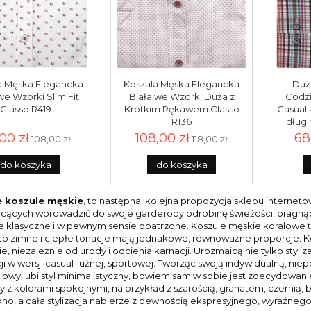
a Męska Elegancka
Koszula Męska Elegancka
Duż
we Wzorki Slim Fit
Biała we Wzorki Duża z
Codz
Classo R419
Krótkim Rękawem Classo
Casual 
R136
dług
rozm
00 zł
108,00 zł
68
108,00 zł
118,00 zł
do koszyka
do koszyka
 koszule męskie
, to następna, kolejna propozycja sklepu interne
cących wprowadzić do swoje garderoby odrobinę świeżości, pragnący
e klasyczne i w pewnym sensie opatrzone. Koszule męskie koralowe 
to zimne i ciepłe tonacje mają jednakowe, równoważne proporcje. K
e, niezależnie od urody i odcienia karnacji. Urozmaicą nie tylko sty
cji w wersji casual-luźnej, sportowej. Tworząc swoją indywidualną, niep
alowy lubi styl minimalistyczny, bowiem sam w sobie jest zdecydowani
y z kolorami spokojnymi, na przykład z szarością, granatem, czernią,
kno, a cała stylizacja nabierze z pewnością ekspresyjnego, wyraźnego