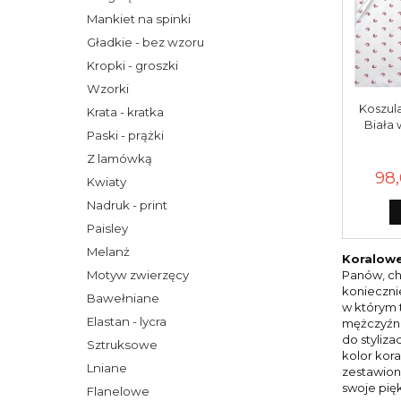
Mankiet na spinki
Gładkie - bez wzoru
Kropki - groszki
Wzorki
Koszul
Krata - kratka
Biała 
Paski - prążki
Z lamówką
98,
Kwiaty
Nadruk - print
Paisley
Melanż
Koralowe
Motyw zwierzęcy
Panów, ch
konieczni
Bawełniane
w którym 
Elastan - lycra
mężczyźni
do styliza
Sztruksowe
kolor kor
Lniane
zestawion
swoje pię
Flanelowe