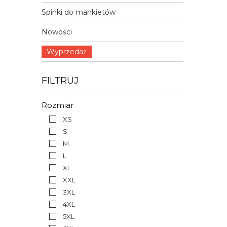
Spinki do mankietów
Nowości
Wyprzedaż
FILTRUJ
Rozmiar
XS
S
M
L
XL
XXL
3XL
4XL
5XL