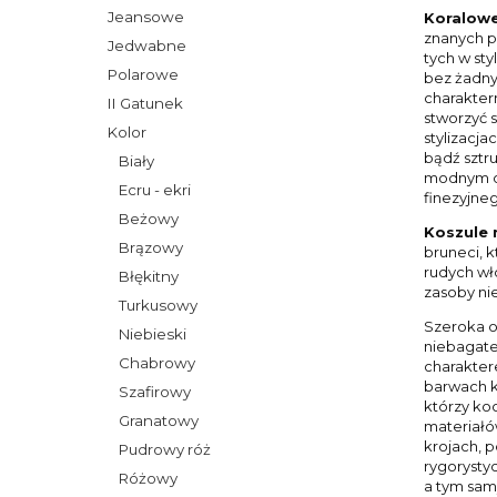
Jeansowe
Koralowe
znanych pr
Jedwabne
tych w st
Polarowe
bez żadny
charakter
II Gatunek
stworzyć s
Kolor
stylizacj
bądź sztr
Biały
modnym ob
Ecru - ekri
finezyjne
Beżowy
Koszule 
Brązowy
bruneci, k
rudych wło
Błękitny
zasoby ni
Turkusowy
Szeroka o
Niebieski
niebagate
Chabrowy
charakter
barwach k
Szafirowy
którzy koc
Granatowy
materiałów
krojach, 
Pudrowy róż
rygorysty
Różowy
a tym sam