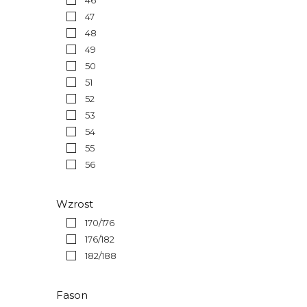
46
47
48
49
50
51
52
53
54
55
56
Wzrost
170/176
176/182
182/188
Fason