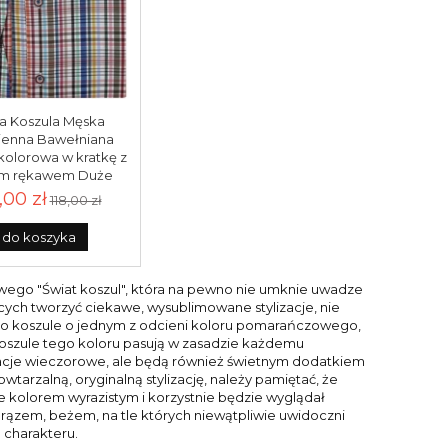
a Koszula Męska
ienna Bawełniana
kolorowa w kratkę z
im rękawem Duże
iary Fawelli E851
,00 zł
118,00 zł
do koszyka
towego "Świat koszul", która na pewno nie umknie uwadze
ch tworzyć ciekawe, wysublimowane stylizacje, nie
to koszule o jednym z odcieni koloru pomarańczowego,
oszule tego koloru pasują w zasadzie każdemu
lizacje wieczorowe, ale będą również świetnym dodatkiem
owtarzalną, oryginalną stylizację, należy pamiętać, że
e kolorem wyrazistym i korzystnie będzie wyglądał
 brązem, beżem, na tle których niewątpliwie uwidoczni
 charakteru.