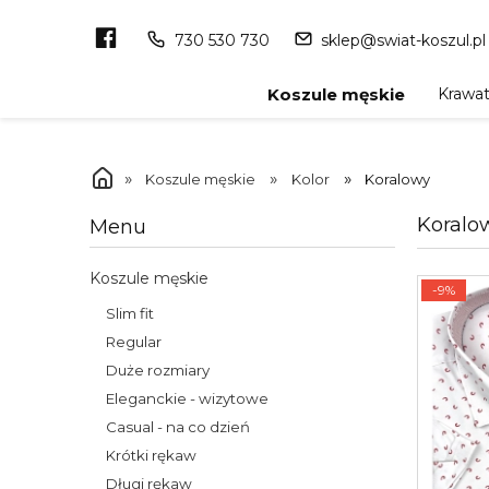
730 530 730
sklep@swiat-koszul.pl
Krawa
Koszule męskie
»
»
»
Koszule męskie
Kolor
Koralowy
Koralo
Menu
Koszule męskie
-9%
Slim fit
Regular
Duże rozmiary
Eleganckie - wizytowe
Casual - na co dzień
Krótki rękaw
Długi rękaw