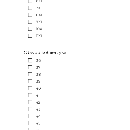
6XL
7XL
8XL
9XL
10XL
11XL
Obwód kołnierzyka
36
37
38
39
40
41
42
43
44
45