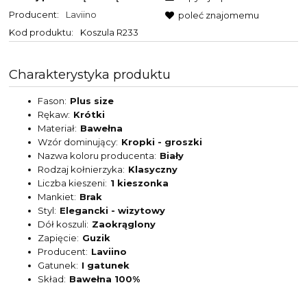
Producent:
Laviino
poleć znajomemu
Kod produktu:
Koszula R233
Charakterystyka produktu
Fason
Plus size
Rękaw
Krótki
Materiał
Bawełna
Wzór dominujący
Kropki - groszki
Nazwa koloru producenta
Biały
Rodzaj kołnierzyka
Klasyczny
Liczba kieszeni
1 kieszonka
Mankiet
Brak
Styl
Elegancki - wizytowy
Dół koszuli
Zaokrąglony
Zapięcie
Guzik
Producent
Laviino
Gatunek
I gatunek
Skład
Bawełna 100%