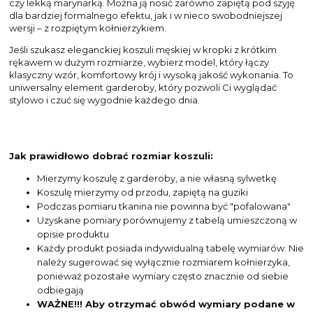
czy lekką marynarką. Można ją nosić zarówno zapiętą pod szyję
dla bardziej formalnego efektu, jak i w nieco swobodniejszej
wersji – z rozpiętym kołnierzykiem.
Jeśli szukasz eleganckiej koszuli męskiej w kropki z krótkim
rękawem w dużym rozmiarze, wybierz model, który łączy
klasyczny wzór, komfortowy krój i wysoką jakość wykonania. To
uniwersalny element garderoby, który pozwoli Ci wyglądać
stylowo i czuć się wygodnie każdego dnia.
Jak prawidłowo dobrać rozmiar koszuli:
Mierzymy koszulę z garderoby, a nie własną sylwetkę
Koszulę mierzymy od przodu, zapiętą na guziki
Podczas pomiaru tkanina nie powinna być "pofalowana"
Uzyskane pomiary porównujemy z tabelą umieszczoną w
opisie produktu
Każdy produkt posiada indywidualną tabelę wymiarów. Nie
należy sugerować się wyłącznie rozmiarem kołnierzyka,
ponieważ pozostałe wymiary często znacznie od siebie
odbiegają
WAŻNE!!! Aby otrzymać obwód wymiary podane w