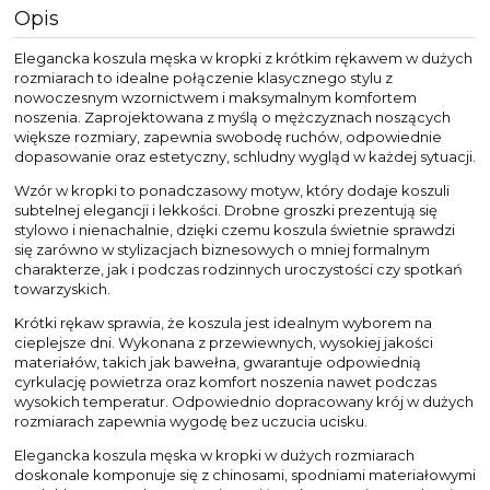
Opis
Elegancka koszula męska w kropki z krótkim rękawem w dużych
rozmiarach to idealne połączenie klasycznego stylu z
nowoczesnym wzornictwem i maksymalnym komfortem
noszenia. Zaprojektowana z myślą o mężczyznach noszących
większe rozmiary, zapewnia swobodę ruchów, odpowiednie
dopasowanie oraz estetyczny, schludny wygląd w każdej sytuacji.
Wzór w kropki to ponadczasowy motyw, który dodaje koszuli
subtelnej elegancji i lekkości. Drobne groszki prezentują się
stylowo i nienachalnie, dzięki czemu koszula świetnie sprawdzi
się zarówno w stylizacjach biznesowych o mniej formalnym
charakterze, jak i podczas rodzinnych uroczystości czy spotkań
towarzyskich.
Krótki rękaw sprawia, że koszula jest idealnym wyborem na
cieplejsze dni. Wykonana z przewiewnych, wysokiej jakości
materiałów, takich jak bawełna, gwarantuje odpowiednią
cyrkulację powietrza oraz komfort noszenia nawet podczas
wysokich temperatur. Odpowiednio dopracowany krój w dużych
rozmiarach zapewnia wygodę bez uczucia ucisku.
Elegancka koszula męska w kropki w dużych rozmiarach
doskonale komponuje się z chinosami, spodniami materiałowymi