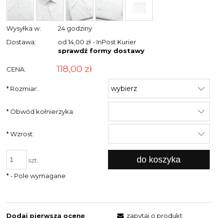
Wysyłka w:
24 godziny
Dostawa:
od 14,00 zł
- InPost Kurier
sprawdź formy dostawy
118,00 zł
CENA:
*
Rozmiar:
*
Obwód kołnierzyka:
*
Wzrost:
do koszyka
szt.
*
- Pole wymagane
Dodaj pierwszą ocenę
zapytaj o produkt