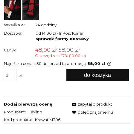
Wysyłka w:
24 godziny
Dostawa:
od 14,00 zł
- InPost Kurier
sprawdź formy dostawy
48,00 zł
58,00 zł
CENA:
Oszczędzasz 17% (10.00 zł)
Najniższa cena z 30 dni przed tą promocją:
58,00 zł
Jeżeli pro
do koszyka
niż 30 dni,
szt.
cena od m
pojawił si
Dodaj pierwszą ocenę
zapytaj o produkt
Producent:
Laviino
poleć znajomemu
Kod produktu:
Krawat M306