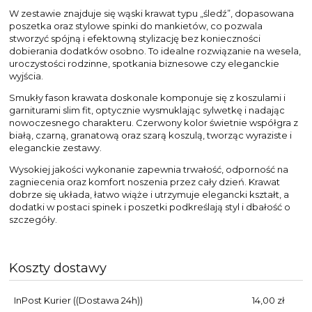
W zestawie znajduje się wąski krawat typu „śledź”, dopasowana
poszetka oraz stylowe spinki do mankietów, co pozwala
stworzyć spójną i efektowną stylizację bez konieczności
dobierania dodatków osobno. To idealne rozwiązanie na wesela,
uroczystości rodzinne, spotkania biznesowe czy eleganckie
wyjścia.
Smukły fason krawata doskonale komponuje się z koszulami i
garniturami slim fit, optycznie wysmuklając sylwetkę i nadając
nowoczesnego charakteru. Czerwony kolor świetnie współgra z
białą, czarną, granatową oraz szarą koszulą, tworząc wyraziste i
eleganckie zestawy.
Wysokiej jakości wykonanie zapewnia trwałość, odporność na
zagniecenia oraz komfort noszenia przez cały dzień. Krawat
dobrze się układa, łatwo wiąże i utrzymuje elegancki kształt, a
dodatki w postaci spinek i poszetki podkreślają styl i dbałość o
szczegóły.
Koszty dostawy
InPost Kurier
((Dostawa 24h))
14,00 zł