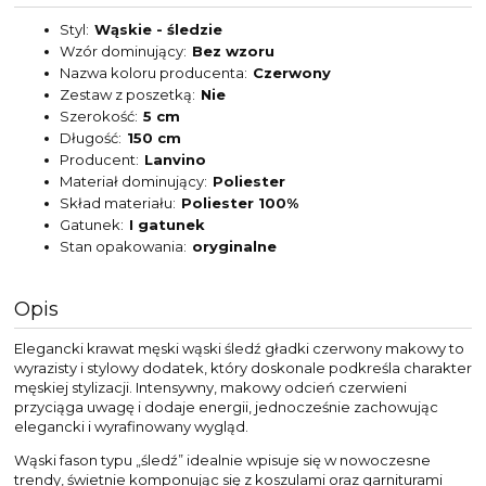
Styl
Wąskie - śledzie
Wzór dominujący
Bez wzoru
Nazwa koloru producenta
Czerwony
Zestaw z poszetką
Nie
Szerokość
5 cm
Długość
150 cm
Producent
Lanvino
Materiał dominujący
Poliester
Skład materiału
Poliester 100%
Gatunek
I gatunek
Stan opakowania
oryginalne
Opis
Elegancki krawat męski wąski śledź gładki czerwony makowy to
wyrazisty i stylowy dodatek, który doskonale podkreśla charakter
męskiej stylizacji. Intensywny, makowy odcień czerwieni
przyciąga uwagę i dodaje energii, jednocześnie zachowując
elegancki i wyrafinowany wygląd.
Wąski fason typu „śledź” idealnie wpisuje się w nowoczesne
trendy, świetnie komponując się z koszulami oraz garniturami