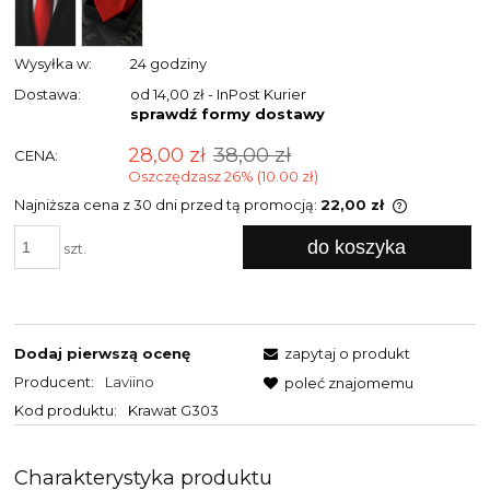
Wysyłka w:
24 godziny
Dostawa:
od 14,00 zł
- InPost Kurier
sprawdź formy dostawy
28,00 zł
38,00 zł
CENA:
Oszczędzasz 26% (10.00 zł)
Najniższa cena z 30 dni przed tą promocją:
22,00 zł
Jeżeli pro
do koszyka
niż 30 dni,
szt.
cena od m
pojawił si
Dodaj pierwszą ocenę
zapytaj o produkt
Producent:
Laviino
poleć znajomemu
Kod produktu:
Krawat G303
Charakterystyka produktu