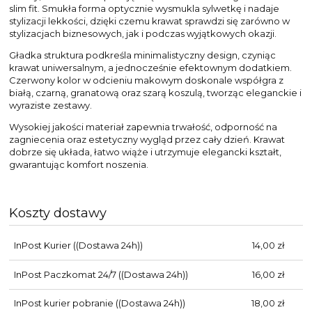
slim fit. Smukła forma optycznie wysmukla sylwetkę i nadaje
stylizacji lekkości, dzięki czemu krawat sprawdzi się zarówno w
stylizacjach biznesowych, jak i podczas wyjątkowych okazji.
Gładka struktura podkreśla minimalistyczny design, czyniąc
krawat uniwersalnym, a jednocześnie efektownym dodatkiem.
Czerwony kolor w odcieniu makowym doskonale współgra z
białą, czarną, granatową oraz szarą koszulą, tworząc eleganckie i
wyraziste zestawy.
Wysokiej jakości materiał zapewnia trwałość, odporność na
zagniecenia oraz estetyczny wygląd przez cały dzień. Krawat
dobrze się układa, łatwo wiąże i utrzymuje elegancki kształt,
gwarantując komfort noszenia.
Koszty dostawy
InPost Kurier
((Dostawa 24h))
14,00 zł
InPost Paczkomat 24/7
((Dostawa 24h))
16,00 zł
InPost kurier pobranie
((Dostawa 24h))
18,00 zł