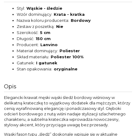
Styl
Wąskie - śledzie
Wzór dominujący
Krata - kratka
Nazwa koloru producenta
Bordowy
Zestaw z poszetką
Nie
Szerokość
5 cm
Długość
150 cm
Producent
Lanvino
Materiał dominujący
Poliester
Skład materiału
Poliester 100%
Gatunek
I gatunek
Stan opakowania
oryginalne
Opis
Elegancki krawat męski wąski śledź bordowy wiśniowy w
delikatną krateczkę to wyjątkowy dodatek dla mężczyzn, którzy
cenią wyrafinowaną elegancję i ponadczasowy styl. Głęboki
odcień bordowego z nutą wiśni nadaje stylizacji szlachetnego
charakteru, a subtelna krateczka wprowadza nowoczesny,
stylowy akcent, który przyciąga uwagę bez przesady.
Wąski fason typu „śledź” doskonale wpisuje się w aktualne