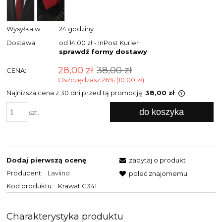
Wysyłka w:
24 godziny
Dostawa:
od 14,00 zł
- InPost Kurier
sprawdź formy dostawy
28,00 zł
38,00 zł
CENA:
Oszczędzasz 26% (10.00 zł)
Najniższa cena z 30 dni przed tą promocją:
38,00 zł
Jeżeli pro
do koszyka
niż 30 dni,
szt.
cena od m
pojawił si
Dodaj pierwszą ocenę
zapytaj o produkt
Producent:
Laviino
poleć znajomemu
Kod produktu:
Krawat G341
Charakterystyka produktu