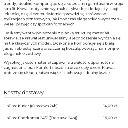
trendy, idealnie komponując się z koszulami i garniturami w kroju
slim fit. Krawat optycznie wysmukla sylwetkę i dodaje stylizacji
lekkości, dzięki czemu świetnie sprawdzi się zarówno w
stylizacjach biznesowych, jak i podczas eleganckich wydarzeń –
wesel, przyjęć czy spotkań formalnych.
Delikatny wzór w połączeniu z gładką strukturą materiału
sprawia, że krawat jest uniwersalny, a jednocześnie wyróżnia się
na tle klasycznych modeli. Doskonale komponuje się z białą,
jasnoniebieską, szarą oraz czarną koszulą, tworząc harmonijne i
eleganckie zestawy.
Wysokiej jakości materiał zapewnia trwałość, odporność na
zagniecenia oraz komfort noszenia przez cały dzień. Krawat
dobrze się układa, łatwo wiąże i zachowuje idealny kształt.
Koszty dostawy
InPost Kurier
((Dostawa 24h))
14,00 zł
InPost Paczkomat 24/7
((Dostawa 24h))
16,00 zł