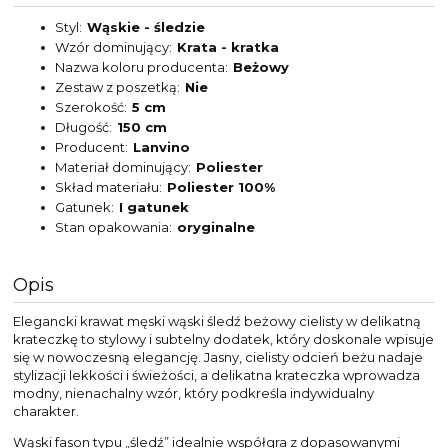
Styl
Wąskie - śledzie
Wzór dominujący
Krata - kratka
Nazwa koloru producenta
Beżowy
Zestaw z poszetką
Nie
Szerokość
5 cm
Długość
150 cm
Producent
Lanvino
Materiał dominujący
Poliester
Skład materiału
Poliester 100%
Gatunek
I gatunek
Stan opakowania
oryginalne
Opis
Elegancki krawat męski wąski śledź beżowy cielisty w delikatną
krateczkę to stylowy i subtelny dodatek, który doskonale wpisuje
się w nowoczesną elegancję. Jasny, cielisty odcień beżu nadaje
stylizacji lekkości i świeżości, a delikatna krateczka wprowadza
modny, nienachalny wzór, który podkreśla indywidualny
charakter.
Wąski fason typu „śledź” idealnie współgra z dopasowanymi