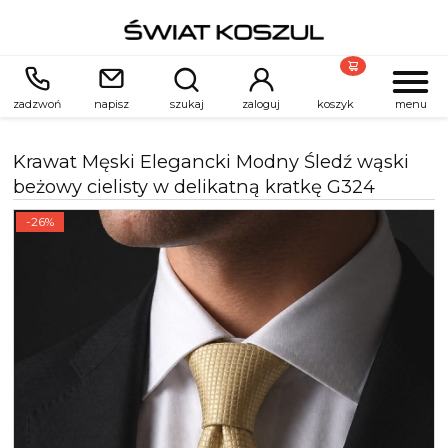
zadzwoń
napisz
szukaj
zaloguj
koszyk
menu
Krawat Męski Elegancki Modny Śledź wąski
beżowy cielisty w delikatną kratkę G324
-26%