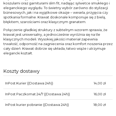
koszulami oraz garniturami slim fit, nadając sylwetce smukłego i
eleganckiego wyglądu. To świetny wybór zarówno do stylizacji
biznesowych, jak i na wyjątkowe okazje – wesela, przyjęcia czy
spotkania formalne. Krawat doskonale komponuje się z bielą,
błękitem, szarościami oraz klasycznym granatem.
Połączenie gładkiej struktury z subtelnym wzorem sprawia, że
krawat jest uniwersalny, a jednocześnie wyróżnia się na tle
klasycznych modeli. Wysokiej jakości materiał zapewnia
trwałość, odporność na zagniecenia oraz komfort noszenia przez
cały dzień. Krawat dobrze się układa, łatwo wiąże i utrzymuje
elegancki kształt.
Koszty dostawy
InPost Kurier
((Dostawa 24h))
14,00 zł
InPost Paczkomat 24/7
((Dostawa 24h))
16,00 zł
InPost kurier pobranie
((Dostawa 24h))
18,00 zł