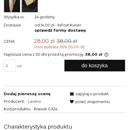
Wysyłka w:
24 godziny
Dostawa:
od 14,00 zł
- InPost Kurier
sprawdź formy dostawy
28,00 zł
38,00 zł
CENA:
Oszczędzasz 26% (10.00 zł)
Najniższa cena z 30 dni przed tą promocją:
38,00 zł
Jeżeli pro
do koszyka
niż 30 dni,
szt.
cena od m
pojawił si
Dodaj pierwszą ocenę
zapytaj o produkt
Producent:
Laviino
poleć znajomemu
Kod produktu:
Krawat G324
Charakterystyka produktu