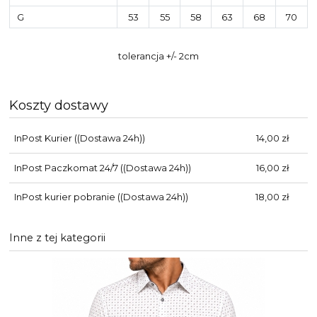
G
53
55
58
63
68
70
tolerancja +/- 2cm
Koszty dostawy
InPost Kurier
((Dostawa 24h))
14,00 zł
InPost Paczkomat 24/7
((Dostawa 24h))
16,00 zł
InPost kurier pobranie
((Dostawa 24h))
18,00 zł
Inne z tej kategorii