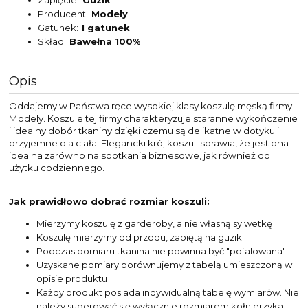
Producent
Modely
Gatunek
I gatunek
Skład
Bawełna 100%
Opis
Oddajemy w Państwa ręce wysokiej klasy koszulę męską firmy
Modely. Koszule tej firmy charakteryzuje staranne wykończenie
i idealny dobór tkaniny dzięki czemu są delikatne w dotyku i
przyjemne dla ciała. Elegancki krój koszuli sprawia, że jest ona
idealna zarówno na spotkania biznesowe, jak również do
użytku codziennego.
Jak prawidłowo dobrać rozmiar koszuli:
Mierzymy koszulę z garderoby, a nie własną sylwetkę
Koszulę mierzymy od przodu, zapiętą na guziki
Podczas pomiaru tkanina nie powinna być "pofalowana"
Uzyskane pomiary porównujemy z tabelą umieszczoną w
opisie produktu
Każdy produkt posiada indywidualną tabelę wymiarów. Nie
należy sugerować się wyłącznie rozmiarem kołnierzyka,