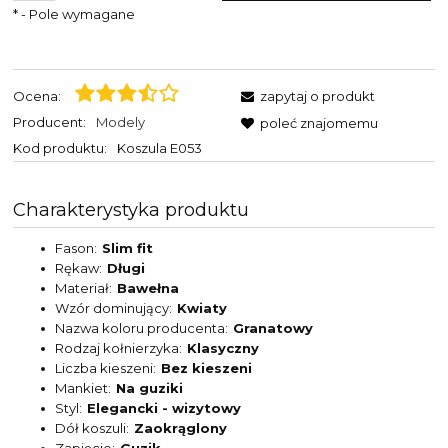
*
- Pole wymagane
Ocena:
zapytaj o produkt
Producent:
Modely
poleć znajomemu
Kod produktu:
Koszula E053
Charakterystyka produktu
Fason
Slim fit
Rękaw
Długi
Materiał
Bawełna
Wzór dominujący
Kwiaty
Nazwa koloru producenta
Granatowy
Rodzaj kołnierzyka
Klasyczny
Liczba kieszeni
Bez kieszeni
Mankiet
Na guziki
Styl
Elegancki - wizytowy
Dół koszuli
Zaokrąglony
Zapięcie
Guzik