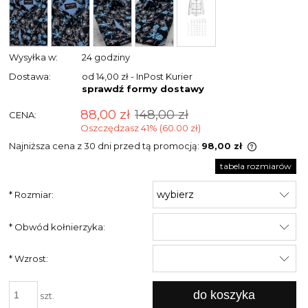
Wysyłka w:
24 godziny
Dostawa:
od 14,00 zł
- InPost Kurier
sprawdź formy dostawy
88,00 zł
148,00 zł
CENA:
Oszczędzasz 41% (60.00 zł)
Najniższa cena z 30 dni przed tą promocją:
98,00 zł
Jeżeli pro
tabela rozmiarów
niż 30 dni,
cena od m
*
Rozmiar:
pojawił si
*
Obwód kołnierzyka:
*
Wzrost:
do koszyka
szt.