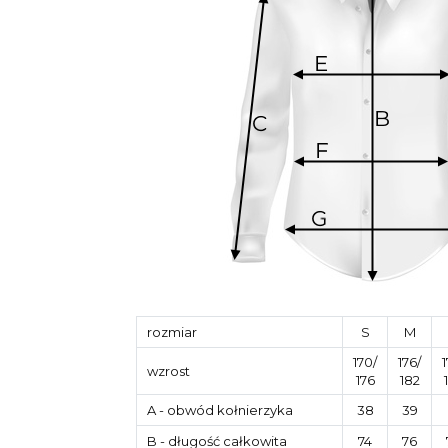
rozmiar
S
M
170/
176/
1
wzrost
176
182
A
- obwód kołnierzyka
38
39
B
- długość całkowita
74
76