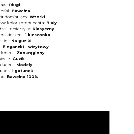
kaw
Długi
eriał
Bawełna
ór dominujący
Wzorki
wa koloru producenta
Biały
zaj kołnierzyka
Klasyczny
zba kieszeni
1 kieszonka
nkiet
Na guziki
l
Elegancki - wizytowy
 koszuli
Zaokrąglony
ięcie
Guzik
oducent
Modely
tunek
I gatunek
ład
Bawełna 100%