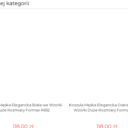
tej kategorii
Męska Elegancka Biała we Wzorki
Koszula Męska Elegancka Gran
uże Rozmiary Formax R652
Wzorki Duże Rozmiary Forma
118,00 zł
118,00 zł