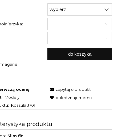
Jeżeli produkt jest sprzedawany krócej
niż 30 dni, wyświetlana jest najniższa
:
cena od momentu, kiedy produkt
pojawił się w sprzedaży.
ołnierzyka:
do koszyka
.
wymagane
erwszą ocenę
zapytaj o produkt
t:
Modely
poleć znajomemu
uktu:
Koszula J701
terystyka produktu
son
Slim fit