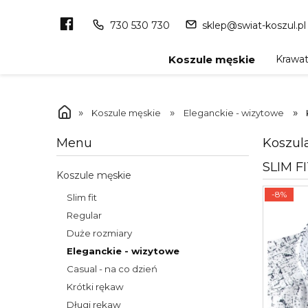
730 530 730
sklep@swiat-koszul.pl
Krawa
Koszule męskie
»
»
»
Koszule męskie
Eleganckie - wizytowe
Koszul
Menu
SLIM F
Koszule męskie
-8%
Slim fit
Regular
Duże rozmiary
Eleganckie - wizytowe
Casual - na co dzień
Krótki rękaw
Długi rękaw