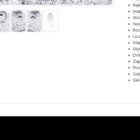
Rę
Mat
Wz
Naz
Rod
Lic
Ma
Sty
Dół
Zap
Pr
Ga
Sk