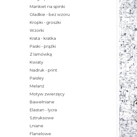
Mankiet na spinki
Gładkie - bez wzoru
Kropki - groszki
Wzorki
Krata - kratka
Paski - prążki
Z lamówką
Kwiaty
Nadruk - print
Paisley
Melanż
Motyw zwierzęcy
Bawełniane
Elastan - lycra
Sztruksowe
Lniane
Flanelowe