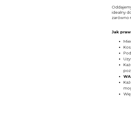
Oddajemy 
idealny do
zarówno n
Jak praw
Mie
Kos
Pod
Uzy
Każ
poz
WAŻ
Każ
mog
Wię