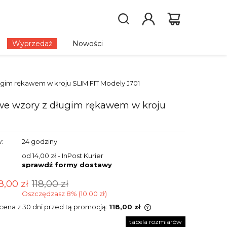
Wyprzedaż
Nowości
ugim rękawem w kroju SLIM FIT Modely J701
 we wzory z długim rękawem w kroju
:
24 godziny
od 14,00 zł
- InPost Kurier
sprawdź formy dostawy
8,00 zł
118,00 zł
Oszczędzasz 8% (10.00 zł)
 cena z 30 dni przed tą promocją:
118,00 zł
tabela rozmiarów