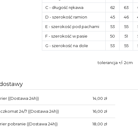
C
- długość rękawa
62
63
D
- szerokość ramion
45
46
E
- szerokość pod pachami
53
55
F
- szerokość w pasie
50
51
G
- szerokość na dole
53
55
tolerancja +/- 2cm
 dostawy
rier
((Dostawa 24h))
14,00 zł
aczkomat 24/7
((Dostawa 24h))
16,00 zł
rier pobranie
((Dostawa 24h))
18,00 zł