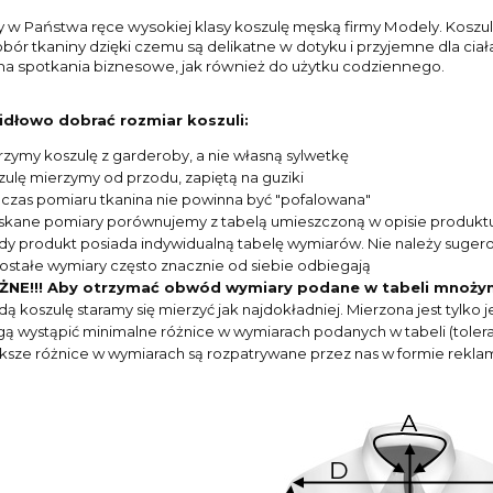
w Państwa ręce wysokiej klasy koszulę męską firmy Modely. Koszule
bór tkaniny dzięki czemu są delikatne w dotyku i przyjemne dla ciała.
a spotkania biznesowe, jak również do użytku codziennego.
idłowo dobrać rozmiar koszuli:
rzymy koszulę z garderoby, a nie własną sylwetkę
zulę mierzymy od przodu, zapiętą na guziki
czas pomiaru tkanina nie powinna być "pofalowana"
skane pomiary porównujemy z tabelą umieszczoną w opisie produkt
dy produkt posiada indywidualną tabelę wymiarów. Nie należy suger
ostałe wymiary często znacznie od siebie odbiegają
NE!!! Aby otrzymać obwód wymiary podane w tabeli mnoży
dą koszulę staramy się mierzyć jak najdokładniej. Mierzona jest tylk
ą wystąpić minimalne różnice w wymiarach podanych w tabeli (toleran
ksze różnice w wymiarach są rozpatrywane przez nas w formie reklam