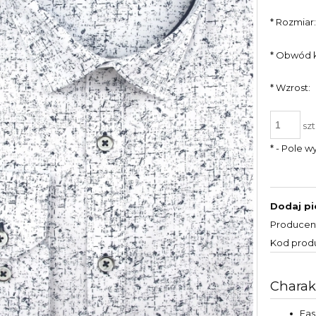
*
Rozmiar
*
Obwód k
*
Wzrost:
szt
*
- Pole 
Dodaj pi
Producen
Kod prod
Charak
Fa