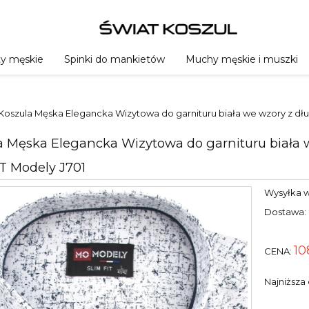
ty męskie
Spinki do mankietów
Muchy męskie i muszki
Koszula Męska Elegancka Wizytowa do garnituru biała we wzory z dł
a Męska Elegancka Wizytowa do garnituru biała
IT Modely J701
Wysyłka w
Dostawa:
10
CENA:
Najniższa