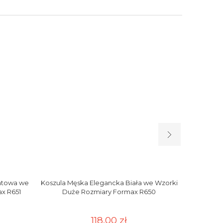
atowa we
Koszula Męska Elegancka Biała we Wzorki
Koszula M
x R651
Duże Rozmiary Formax R650
Wzorki 
118,00 zł