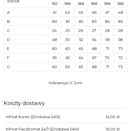
wzrost
182
188
188
188
188
188
A
41
43
45
46
47
48
B
80
81
82
83
84
85
C
24
25
26
27
28
28
D
48
50
52
54
56
58
E
60
63
65
68
71
73
F
59
62
64
67
70
72
G
60
63
65
68
71
73
tolerancja +/- 2cm
Koszty dostawy
InPost Kurier
((Dostawa 24h))
14,00 zł
InPost Paczkomat 24/7
((Dostawa 24h))
16,00 zł