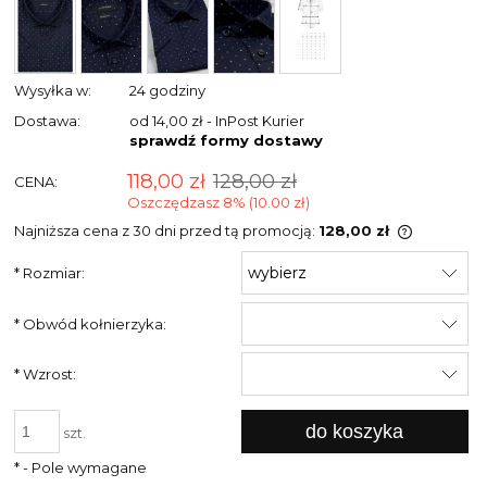
Wysyłka w:
24 godziny
Dostawa:
od 14,00 zł
- InPost Kurier
sprawdź formy dostawy
118,00 zł
128,00 zł
CENA:
Oszczędzasz 8% (10.00 zł)
Najniższa cena z 30 dni przed tą promocją:
128,00 zł
Jeżeli pr
*
Rozmiar:
niż 30 dni
cena od 
pojawił s
*
Obwód kołnierzyka:
*
Wzrost:
do koszyka
szt.
*
- Pole wymagane