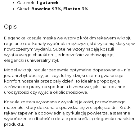
Gatunek
I gatunek
Skład
Bawełna 97%, Elastan 3%
Opis
Elegancka koszula męska we wzory z krótkim rękawem w kroju
regular to doskonały wybór dla mężczyzn, którzy cenią klasykę w
nowoczesnym wydaniu. Subtelne wzory nadają koszuli
wyjątkowego charakteru, jednocześnie zachowując jej
elegancki i uniwersalny styl.
Model w kroju regular zapewnia optymalne dopasowanie – nie
jest ani zbyt obcisły, ani zbyt luźny, dzięki czemu gwarantuje
komfort noszenia przez cały dzień. To idealna propozycja
zarówno do pracy, na spotkania biznesowe, jak i na rodzinne
uroczystości czy wyjścia okolicznościowe.
Koszula została wykonana z wysokiej jakości, przewiewnego
materiału, który doskonale sprawdza się w cieplejsze dni. Krótki
rękaw zapewnia odpowiednią cyrkulację powietrza, a staranne
wykończenie i dbałość o detale podkreślają elegancki charakter
produktu.