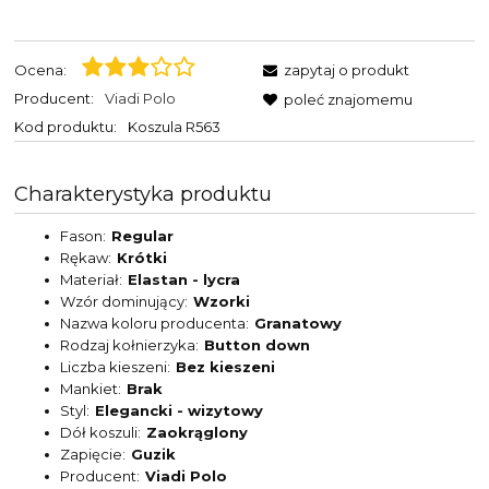
Ocena:
zapytaj o produkt
Producent:
Viadi Polo
poleć znajomemu
Kod produktu:
Koszula R563
Charakterystyka produktu
Fason
Regular
Rękaw
Krótki
Materiał
Elastan - lycra
Wzór dominujący
Wzorki
Nazwa koloru producenta
Granatowy
Rodzaj kołnierzyka
Button down
Liczba kieszeni
Bez kieszeni
Mankiet
Brak
Styl
Elegancki - wizytowy
Dół koszuli
Zaokrąglony
Zapięcie
Guzik
Producent
Viadi Polo