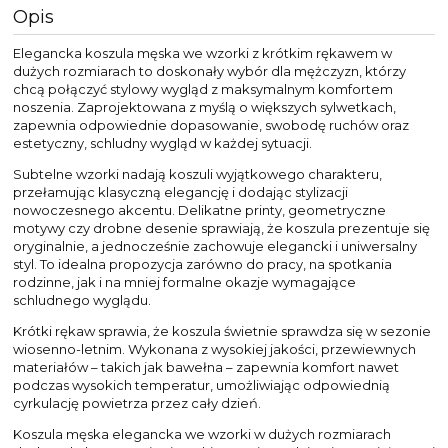
Opis
Elegancka koszula męska we wzorki z krótkim rękawem w
dużych rozmiarach to doskonały wybór dla mężczyzn, którzy
chcą połączyć stylowy wygląd z maksymalnym komfortem
noszenia. Zaprojektowana z myślą o większych sylwetkach,
zapewnia odpowiednie dopasowanie, swobodę ruchów oraz
estetyczny, schludny wygląd w każdej sytuacji.
Subtelne wzorki nadają koszuli wyjątkowego charakteru,
przełamując klasyczną elegancję i dodając stylizacji
nowoczesnego akcentu. Delikatne printy, geometryczne
motywy czy drobne desenie sprawiają, że koszula prezentuje się
oryginalnie, a jednocześnie zachowuje elegancki i uniwersalny
styl. To idealna propozycja zarówno do pracy, na spotkania
rodzinne, jak i na mniej formalne okazje wymagające
schludnego wyglądu.
Krótki rękaw sprawia, że koszula świetnie sprawdza się w sezonie
wiosenno-letnim. Wykonana z wysokiej jakości, przewiewnych
materiałów – takich jak bawełna – zapewnia komfort nawet
podczas wysokich temperatur, umożliwiając odpowiednią
cyrkulację powietrza przez cały dzień.
Koszula męska elegancka we wzorki w dużych rozmiarach