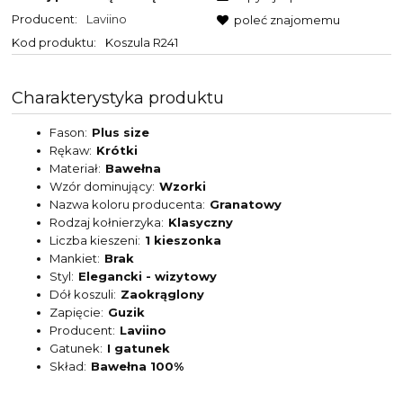
Producent:
Laviino
poleć znajomemu
Kod produktu:
Koszula R241
Charakterystyka produktu
Fason
Plus size
Rękaw
Krótki
Materiał
Bawełna
Wzór dominujący
Wzorki
Nazwa koloru producenta
Granatowy
Rodzaj kołnierzyka
Klasyczny
Liczba kieszeni
1 kieszonka
Mankiet
Brak
Styl
Elegancki - wizytowy
Dół koszuli
Zaokrąglony
Zapięcie
Guzik
Producent
Laviino
Gatunek
I gatunek
Skład
Bawełna 100%