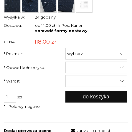
Wysyłka w:
24 godziny
Dostawa:
od 14,00 zł
- InPost Kurier
sprawdź formy dostawy
118,00 zł
CENA:
*
Rozmiar:
*
Obwód kołnierzyka:
*
Wzrost:
do koszyka
szt.
*
- Pole wymagane
Dodaj pierwszą ocenę
zapytaj o produkt