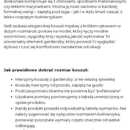
doskonale komponuje się z chinosami, spodniami materiałowymi
czy lekkimi marynarkami. Można ją nosić zarówno w bardziej
formalnej wersji – zapiętą pod szyję – jak i w stylu smart casual, z
lekko rozpiętym kołnierzykiem.
Jeśli szukasz eleganckiej koszuli męskiej z krótkim rękawem w
dużym rozmiarze, postaw na model, który łączy modne
wzornictwo, wygodny krój i wysoką jakość wykonania. To
uniwersalny element garderoby, który pozwoli Ci wyglądać
stylowo i czuć się komfortowo niezależnie od okazji.
Jak prawidłowo dobrać rozmiar koszuli:
Mierzymy koszulę z garderoby, a nie własną sylwetkę
Koszulę mierzymy od przodu, zapiętą na guziki
Podczas pomiaru tkanina nie powinna być "pofalowana"
Uzyskane pomiary porównujemy z tabelą umieszczoną w
opisie produktu
Każdy produkt posiada indywidualną tabelę wymiarów. Nie
należy sugerować się wyłącznie rozmiarem kołnierzyka,
ponieważ pozostałe wymiary często znacznie od siebie
odbiegają