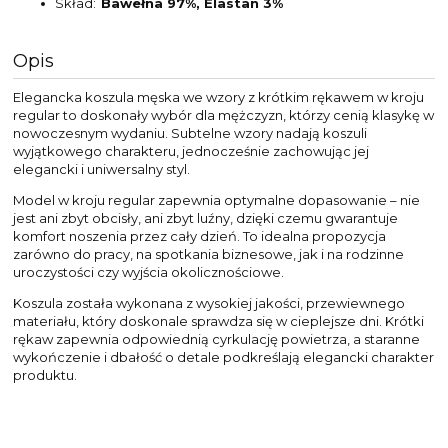
Skład
Bawełna 97%, Elastan 3%
Opis
Elegancka koszula męska we wzory z krótkim rękawem w kroju
regular to doskonały wybór dla mężczyzn, którzy cenią klasykę w
nowoczesnym wydaniu. Subtelne wzory nadają koszuli
wyjątkowego charakteru, jednocześnie zachowując jej
elegancki i uniwersalny styl.
Model w kroju regular zapewnia optymalne dopasowanie – nie
jest ani zbyt obcisły, ani zbyt luźny, dzięki czemu gwarantuje
komfort noszenia przez cały dzień. To idealna propozycja
zarówno do pracy, na spotkania biznesowe, jak i na rodzinne
uroczystości czy wyjścia okolicznościowe.
Koszula została wykonana z wysokiej jakości, przewiewnego
materiału, który doskonale sprawdza się w cieplejsze dni. Krótki
rękaw zapewnia odpowiednią cyrkulację powietrza, a staranne
wykończenie i dbałość o detale podkreślają elegancki charakter
produktu.