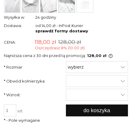
Wysyłka w:
24 godziny
Dostawa:
od 14,00 zł
- InPost Kurier
sprawdź formy dostawy
118,00 zł
128,00 zł
CENA:
Oszczędzasz 8% (10.00 zł)
Najniższa cena z 30 dni przed tą promocją:
128,00 zł
Jeżeli pr
*
Rozmiar:
niż 30 dni
cena od 
pojawił s
*
Obwód kołnierzyka:
*
Wzrost:
do koszyka
szt.
*
- Pole wymagane