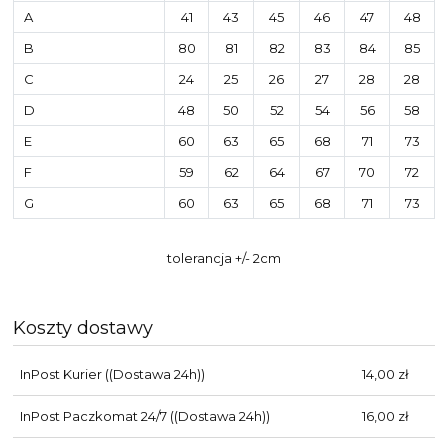
A
41
43
45
46
47
48
B
80
81
82
83
84
85
C
24
25
26
27
28
28
D
48
50
52
54
56
58
E
60
63
65
68
71
73
F
59
62
64
67
70
72
G
60
63
65
68
71
73
tolerancja +/- 2cm
Koszty dostawy
InPost Kurier
((Dostawa 24h))
14,00 zł
InPost Paczkomat 24/7
((Dostawa 24h))
16,00 zł