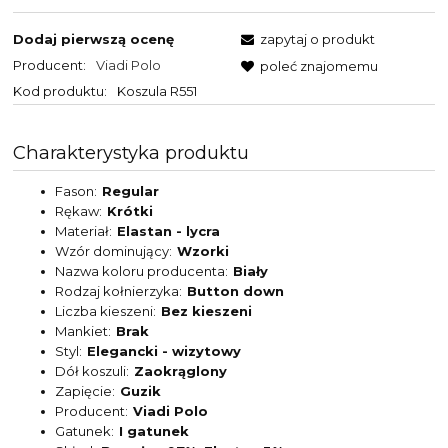
Dodaj pierwszą ocenę
zapytaj o produkt
Producent:
Viadi Polo
poleć znajomemu
Kod produktu:
Koszula R551
Charakterystyka produktu
Fason
Regular
Rękaw
Krótki
Materiał
Elastan - lycra
Wzór dominujący
Wzorki
Nazwa koloru producenta
Biały
Rodzaj kołnierzyka
Button down
Liczba kieszeni
Bez kieszeni
Mankiet
Brak
Styl
Elegancki - wizytowy
Dół koszuli
Zaokrąglony
Zapięcie
Guzik
Producent
Viadi Polo
Gatunek
I gatunek