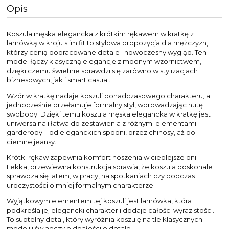
Opis
Koszula męska elegancka z krótkim rękawem w kratkę z
lamówką w kroju slim fit to stylowa propozycja dla mężczyzn,
którzy cenią dopracowane detale i nowoczesny wygląd. Ten
model łączy klasyczną elegancję z modnym wzornictwem,
dzięki czemu świetnie sprawdzi się zarówno w stylizacjach
biznesowych, jak i smart casual.
Wzór w kratkę nadaje koszuli ponadczasowego charakteru, a
jednocześnie przełamuje formalny styl, wprowadzając nutę
swobody. Dzięki temu koszula męska elegancka w kratkę jest
uniwersalna i łatwa do zestawienia z różnymi elementami
garderoby – od eleganckich spodni, przez chinosy, aż po
ciemne jeansy.
Krótki rękaw zapewnia komfort noszenia w cieplejsze dni.
Lekka, przewiewna konstrukcja sprawia, że koszula doskonale
sprawdza się latem, w pracy, na spotkaniach czy podczas
uroczystości o mniej formalnym charakterze.
Wyjątkowym elementem tej koszuli jest lamówka, która
podkreśla jej elegancki charakter i dodaje całości wyrazistości.
To subtelny detal, który wyróżnia koszulę na tle klasycznych
modeli i świadczy o dbałości o detale.