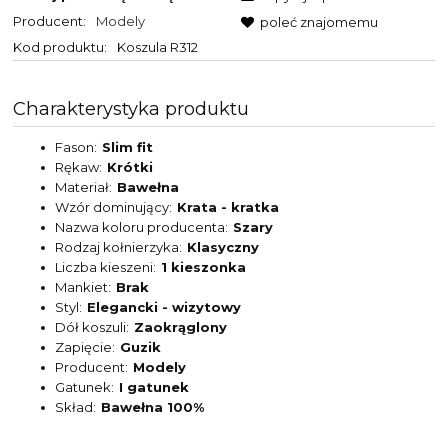
Producent:
Modely
poleć znajomemu
Kod produktu:
Koszula R312
Charakterystyka produktu
Fason
Slim fit
Rękaw
Krótki
Materiał
Bawełna
Wzór dominujący
Krata - kratka
Nazwa koloru producenta
Szary
Rodzaj kołnierzyka
Klasyczny
Liczba kieszeni
1 kieszonka
Mankiet
Brak
Styl
Elegancki - wizytowy
Dół koszuli
Zaokrąglony
Zapięcie
Guzik
Producent
Modely
Gatunek
I gatunek
Skład
Bawełna 100%