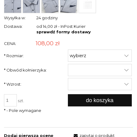
Wysyłka w:
24 godziny
Dostawa:
od 14,00 zł
- InPost Kurier
sprawdź formy dostawy
108,00 zł
CENA:
*
Rozmiar:
*
Obwód kołnierzyka:
*
Wzrost:
do koszyka
szt.
*
- Pole wymagane
Dodaj pierwszą ocenę
zapytaj o produkt