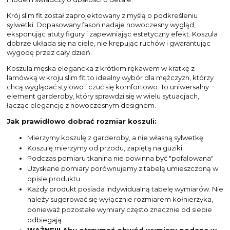
Krój slim fit został zaprojektowany z myślą o podkreśleniu
sylwetki. Dopasowany fason nadaje nowoczesny wygląd,
eksponując atuty figury i zapewniając estetyczny efekt. Koszula
dobrze układa się na ciele, nie krępując ruchów i gwarantując
wygodę przez cały dzień.
Koszula męska elegancka z krótkim rękawem w kratkę z
lamówką w kroju slim fit to idealny wybór dla mężczyzn, którzy
chcą wyglądać stylowo i czuć się komfortowo. To uniwersalny
element garderoby, który sprawdzi się w wielu sytuacjach,
łącząc elegancję z nowoczesnym designem.
Jak prawidłowo dobrać rozmiar koszuli:
Mierzymy koszulę z garderoby, a nie własną sylwetkę
Koszulę mierzymy od przodu, zapiętą na guziki
Podczas pomiaru tkanina nie powinna być "pofalowana"
Uzyskane pomiary porównujemy z tabelą umieszczoną w
opisie produktu
Każdy produkt posiada indywidualną tabelę wymiarów. Nie
należy sugerować się wyłącznie rozmiarem kołnierzyka,
ponieważ pozostałe wymiary często znacznie od siebie
odbiegają
WAŻNE!!! Aby otrzymać obwód wymiary podane w