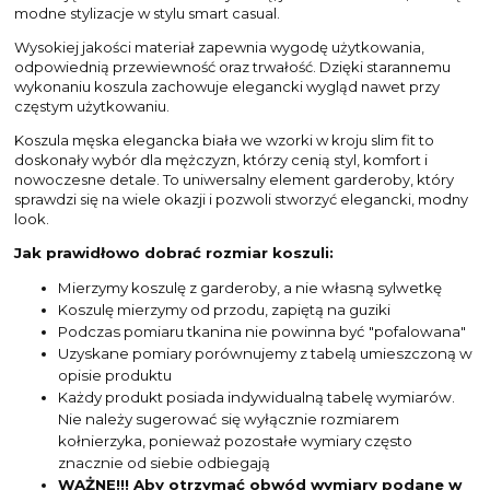
modne stylizacje w stylu smart casual.
Wysokiej jakości materiał zapewnia wygodę użytkowania,
odpowiednią przewiewność oraz trwałość. Dzięki starannemu
wykonaniu koszula zachowuje elegancki wygląd nawet przy
częstym użytkowaniu.
Koszula męska elegancka biała we wzorki w kroju slim fit to
doskonały wybór dla mężczyzn, którzy cenią styl, komfort i
nowoczesne detale. To uniwersalny element garderoby, który
sprawdzi się na wiele okazji i pozwoli stworzyć elegancki, modny
look.
Jak prawidłowo dobrać rozmiar koszuli:
Mierzymy koszulę z garderoby, a nie własną sylwetkę
Koszulę mierzymy od przodu, zapiętą na guziki
Podczas pomiaru tkanina nie powinna być "pofalowana"
Uzyskane pomiary porównujemy z tabelą umieszczoną w
opisie produktu
Każdy produkt posiada indywidualną tabelę wymiarów.
Nie należy sugerować się wyłącznie rozmiarem
kołnierzyka, ponieważ pozostałe wymiary często
znacznie od siebie odbiegają
WAŻNE!!! Aby otrzymać obwód wymiary podane w