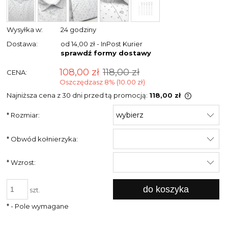
Wysyłka w:
24 godziny
Dostawa:
od 14,00 zł
- InPost Kurier
sprawdź formy dostawy
108,00 zł
118,00 zł
CENA:
Oszczędzasz 8% (10.00 zł)
Najniższa cena z 30 dni przed tą promocją:
118,00 zł
Jeżeli pr
*
Rozmiar:
niż 30 dni
cena od 
pojawił si
*
Obwód kołnierzyka:
*
Wzrost:
do koszyka
szt.
*
- Pole wymagane