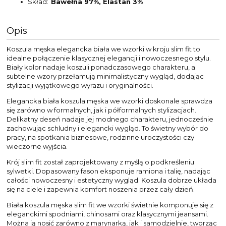
Skład
Bawełna 97%, Elastan 3%
Opis
Koszula męska elegancka biała we wzorki w kroju slim fit to
idealne połączenie klasycznej elegancji i nowoczesnego stylu.
Biały kolor nadaje koszuli ponadczasowego charakteru, a
subtelne wzory przełamują minimalistyczny wygląd, dodając
stylizacji wyjątkowego wyrazu i oryginalności.
Elegancka biała koszula męska we wzorki doskonale sprawdza
się zarówno w formalnych, jak i półformalnych stylizacjach.
Delikatny deseń nadaje jej modnego charakteru, jednocześnie
zachowując schludny i elegancki wygląd. To świetny wybór do
pracy, na spotkania biznesowe, rodzinne uroczystości czy
wieczorne wyjścia.
Krój slim fit został zaprojektowany z myślą o podkreśleniu
sylwetki. Dopasowany fason eksponuje ramiona i talię, nadając
całości nowoczesny i estetyczny wygląd. Koszula dobrze układa
się na ciele i zapewnia komfort noszenia przez cały dzień.
Biała koszula męska slim fit we wzorki świetnie komponuje się z
eleganckimi spodniami, chinosami oraz klasycznymi jeansami.
Można ją nosić zarówno z marynarką, jak i samodzielnie, tworząc