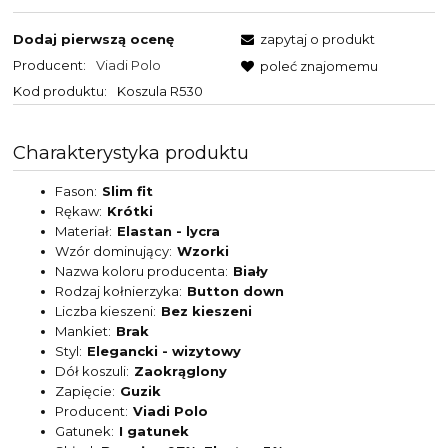
Dodaj pierwszą ocenę
zapytaj o produkt
Producent:
Viadi Polo
poleć znajomemu
Kod produktu:
Koszula R530
Charakterystyka produktu
Fason
Slim fit
Rękaw
Krótki
Materiał
Elastan - lycra
Wzór dominujący
Wzorki
Nazwa koloru producenta
Biały
Rodzaj kołnierzyka
Button down
Liczba kieszeni
Bez kieszeni
Mankiet
Brak
Styl
Elegancki - wizytowy
Dół koszuli
Zaokrąglony
Zapięcie
Guzik
Producent
Viadi Polo
Gatunek
I gatunek