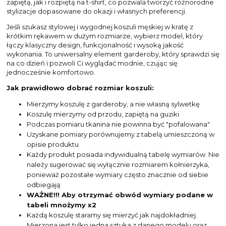
zapiętą, jak i rozpiętą na t-shirt, co pozwala tworzyć różnorodne
stylizacje dopasowane do okazji i własnych preferencji.
Jeśli szukasz stylowej i wygodnej koszuli męskiej w kratę z
krótkim rękawem w dużym rozmiarze, wybierz model, który
łączy klasyczny design, funkcjonalność i wysoką jakość
wykonania. To uniwersalny element garderoby, który sprawdzi się
na co dzień i pozwoli Ci wyglądać modnie, czując się
jednocześnie komfortowo.
Jak prawidłowo dobrać rozmiar koszuli:
Mierzymy koszulę z garderoby, a nie własną sylwetkę
Koszulę mierzymy od przodu, zapiętą na guziki
Podczas pomiaru tkanina nie powinna być "pofalowana"
Uzyskane pomiary porównujemy z tabelą umieszczoną w
opisie produktu
Każdy produkt posiada indywidualną tabelę wymiarów. Nie
należy sugerować się wyłącznie rozmiarem kołnierzyka,
ponieważ pozostałe wymiary często znacznie od siebie
odbiegają
WAŻNE!!! Aby otrzymać obwód wymiary podane w
tabeli mnożymy x2
Każdą koszulę staramy się mierzyć jak najdokładniej.
Mierzona jest tylko jedna sztuka z danego modelu oraz