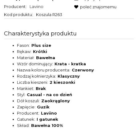
Producent:
Laviino
poleć znajomemu
Kod produktu:
Koszula R263
Charakterystyka produktu
Fason
Plus size
Rękaw
Krótki
Materiał
Bawełna
Wzór dominujący
Krata - kratka
Nazwa koloru producenta
Czerwony
Rodzaj kołnierzyka
Klasyczny
Liczba kieszeni
2 kieszonki
Mankiet
Brak
Styl
Casual - na co dzień
Dół koszuli
Zaokrąglony
Zapięcie
Guzik
Producent
Laviino
Gatunek
I gatunek
Skład
Bawełna 100%