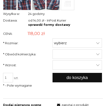
Wysyłka w:
24 godziny
Dostawa:
od 14,00 zł
- InPost Kurier
sprawdź formy dostawy
118,00 zł
CENA:
*
Rozmiar:
*
Obwód kołnierzyka:
*
Wzrost:
do koszyka
szt.
*
- Pole wymagane
Dodaj pierwszą ocenę
zapytaj o produkt