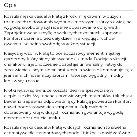
Opis
Koszula męska casual w kratę z krótkim rękawem w dużych
rozmiarach to doskonały wybór dla mężczyzn, którzy stawiają na
wygodę, swobodny styl i idealne dopasowanie do sylwetki.
Zaprojektowana z myślą o większych rozmiarach, zapewnia
komfort noszenia przez cały dzień, nie krępując ruchów i
gwarantując pełną swobodę w każdej sytuacji.
Klasyczny wzór w kratę to ponadczasowy element męskiej
garderoby, który nigdy nie wychodzi z mody. Dodaje stylizacji
charakteru, a jednocześnie pozostaje uniwersalny i łatwy do
zestawienia z innymi ubraniami. Koszula świetnie komponuje się z
jeansami, chinosami czy szortami, tworząc wygodny i modny
look w stylu casual.
Krótki rękaw sprawia, że koszula idealnie sprawdzi się w
cieplejsze dni. Wykonana z przewiewnych materiałów, takich jak
bawełna, zapewnia odpowiednią cyrkulację powietrza i komfort
nawet podczas wysokich temperatur. Odpowiednio
dopracowany krój w dużych rozmiarach gwarantuje wygodę
noszenia bez uczucia ucisku.
Koszula męska casual w kratę w dużych rozmiarach to świetna
alternatywa dla standardowych modeli. Można ją nosić zarówno