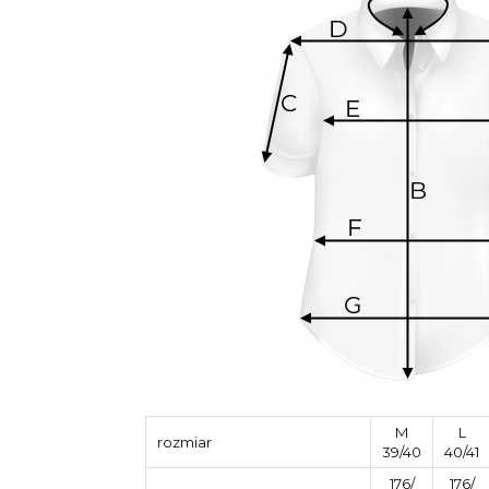
M
L
rozmiar
39/40
40/41
176/
176/