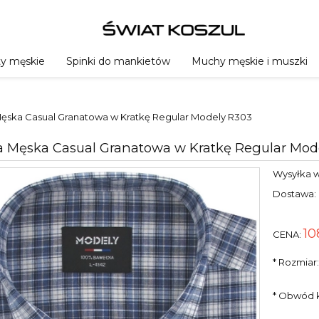
ty męskie
Spinki do mankietów
Muchy męskie i muszki
Męska Casual Granatowa w Kratkę Regular Modely R303
a Męska Casual Granatowa w Kratkę Regular Mod
Wysyłka w
Dostawa:
10
CENA:
*
Rozmiar
*
Obwód k