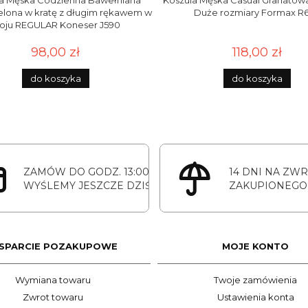
la Męska Codzienna Bawełniana
Koszula Męska Casual Granatowa
ielona w kratę z długim rękawem w
Duże rozmiary Formax R
roju REGULAR Koneser J590
98,00 zł
118,00 zł
do koszyka
do koszyka
ZAMÓW DO GODZ. 13:00
14 DNI NA ZW
WYŚLEMY JESZCZE DZIŚ
ZAKUPIONEGO
SPARCIE POZAKUPOWE
MOJE KONTO
Wymiana towaru
Twoje zamówienia
Zwrot towaru
Ustawienia konta