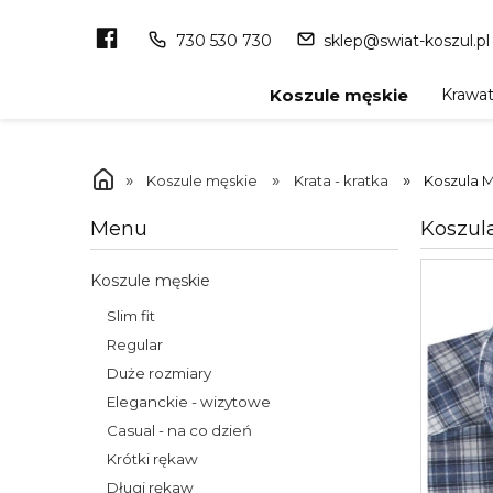
730 530 730
sklep@swiat-koszul.pl
Krawa
Koszule męskie
»
»
»
Koszule męskie
Krata - kratka
Koszula 
Koszul
Menu
Koszule męskie
Slim fit
Regular
Duże rozmiary
Eleganckie - wizytowe
Casual - na co dzień
Krótki rękaw
Długi rękaw