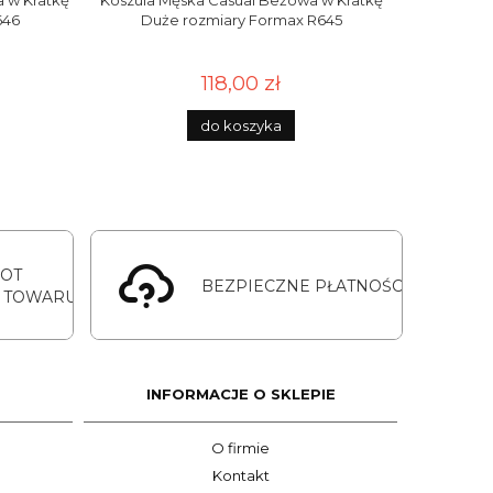
 w Kratkę
Koszula Męska Casual Beżowa w Kratkę
Koszula Mę
646
Duże rozmiary Formax R645
Duż
118,00 zł
do koszyka
ROT
BEZPIECZNE PŁATNOŚCI
 TOWARU
INFORMACJE O SKLEPIE
O firmie
Kontakt