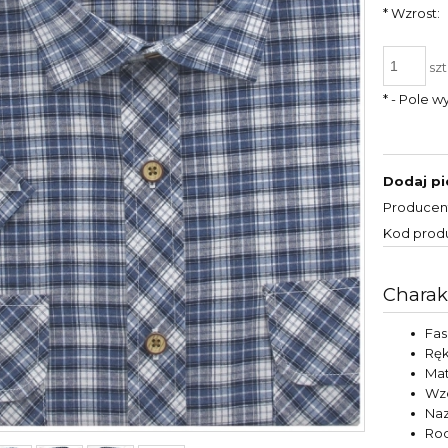
*
Wzrost:
szt
*
- Pole 
Dodaj pi
Producen
Kod prod
Charak
Fa
Rę
Mat
Wz
Naz
Rod