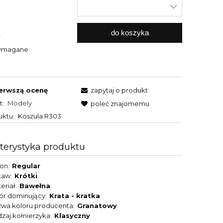
do koszyka
.
wymagane
erwszą ocenę
zapytaj o produkt
t:
Modely
poleć znajomemu
uktu:
Koszula R303
terystyka produktu
son
Regular
kaw
Krótki
eriał
Bawełna
ór dominujący
Krata - kratka
wa koloru producenta
Granatowy
zaj kołnierzyka
Klasyczny