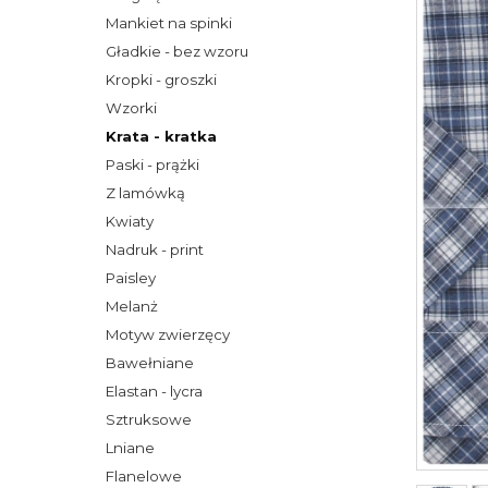
Mankiet na spinki
Gładkie - bez wzoru
Kropki - groszki
Wzorki
Krata - kratka
Paski - prążki
Z lamówką
Kwiaty
Nadruk - print
Paisley
Melanż
Motyw zwierzęcy
Bawełniane
Elastan - lycra
Sztruksowe
Lniane
Flanelowe