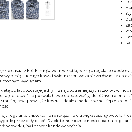
Lic
Ma
Sty
Dół
Zap
Pr
Ga
Sk
ęskie casual z krótkim rękawem w kratkę w kroju regular to doskonał
owy design. Ten typ koszuli świetnie sprawdza się zarówno na co dzie
z modnym wyglądem.
 kratę od lat pozostaje jednym z najpopularniejszych wzorów w modzie
ści, a jednocześnie pozwala łatwo dopasować ją do różnych elementó
Krótki rękaw sprawia, że koszula idealnie nadaje się na cieplejsze d
ność.
oju regular to uniwersalne rozwiązanie dla większości sylwetek. Pros
wygodę przez cały dzień. Dzięki temu koszule męskie casual regular f
 środowisku, jak i na weekendowe wyjścia.