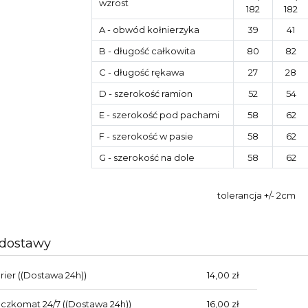
wzrost
182
182
A
- obwód kołnierzyka
39
41
B
- długość całkowita
80
82
C
- długość rękawa
27
28
D
- szerokość ramion
52
54
E
- szerokość pod pachami
58
62
F
- szerokość w pasie
58
62
G
- szerokość na dole
58
62
tolerancja +/- 2cm
 dostawy
rier
((Dostawa 24h))
14,00 zł
aczkomat 24/7
((Dostawa 24h))
16,00 zł