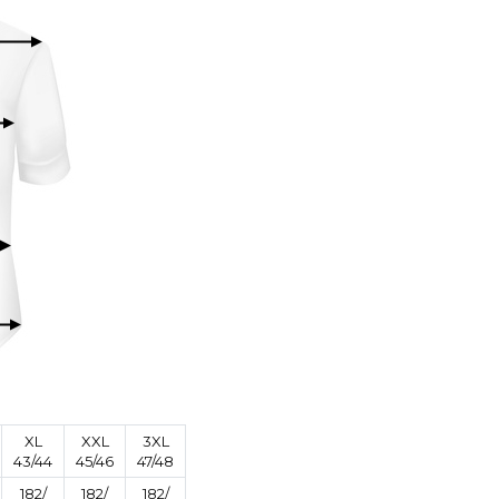
XL
XXL
3XL
43/44
45/46
47/48
182/
182/
182/