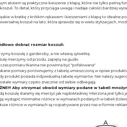
m atutem są praktyczne kieszenie z klapą, które nie tylko pełnią fu
koszuli. To detal, który przyciąga uwagę i nadaje całości bardziej wyra
ęskie w kratkę z krótkim rękawem i kieszeniami z klapą to idealne po
iwersalnej koszuli na lato, która sprawdzi się w wielu stylizacjach, 
idłowo dobrać rozmiar koszuli:
rzymy koszulę z garderoby, a nie własną sylwetkę
zulę mierzymy od przodu, zapiętą na guziki
czas pomiaru tkanina nie powinna być "pofalowana"
skane pomiary porównujemy z tabelą umieszczoną w opisie produkt
dy produkt posiada indywidualną tabelę wymiarów. Nie należy suger
ostałe wymiary często znacznie od siebie odbiegają
NE!!! Aby otrzymać obwód wymiary podane w tabeli mnoży
dą koszulę staramy się mierzyć jak najdokładniej. Mierzona jest tylk
ą wystąpić minimalne różnice w wymiarach podanych w tabeli (toleran
ksze różnice w wymiarach są rozpatrywane przez nas w formie reklam