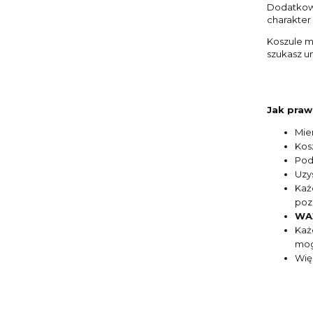
Dodatkowy
charakter 
Koszule m
szukasz un
Jak praw
Mie
Kos
Pod
Uzy
Każ
poz
WAŻ
Każ
mog
Wię