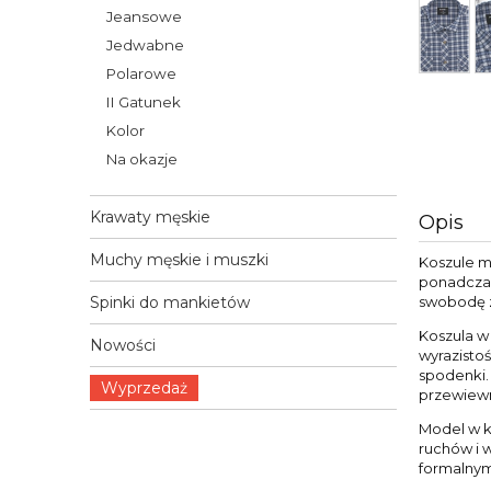
Jeansowe
Jedwabne
Polarowe
II Gatunek
Kolor
Na okazje
Krawaty męskie
Opis
Muchy męskie i muszki
Koszule m
ponadczas
swobodę 
Spinki do mankietów
Koszula w
Nowości
wyrazisto
spodenki. 
Wyprzedaż
przewiew
Model w kr
ruchów i 
formalnym