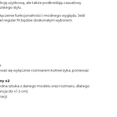
nkcję użytkową, ale także podkreślają casualowy
zistego stylu.
łączenie funkcjonalności i modnego wyglądu. Jeśli
model regular fit będzie doskonałym wyborem.
u
ować się wyłącznie rozmiarem kołnierzyka, ponieważ
my x2
o jedna sztuka z danego modelu oraz rozmiaru, dlatego
cja do +/- 2 cm)
acji