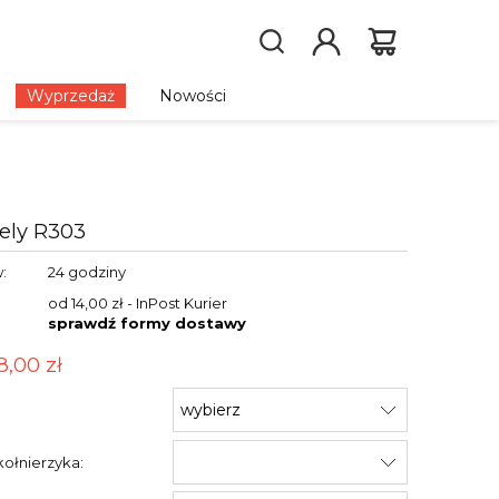
Wyprzedaż
Nowości
ely R303
:
24 godziny
od 14,00 zł
- InPost Kurier
sprawdź formy dostawy
8,00 zł
:
ołnierzyka: