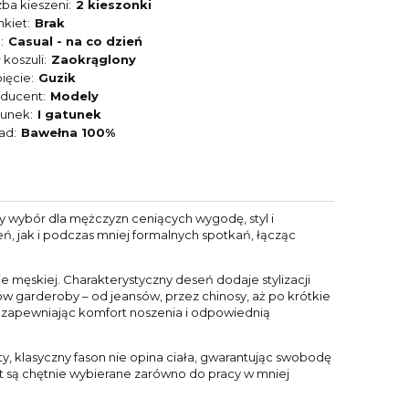
zba kieszeni
2 kieszonki
nkiet
Brak
l
Casual - na co dzień
 koszuli
Zaokrąglony
ięcie
Guzik
oducent
Modely
tunek
I gatunek
ład
Bawełna 100%
y wybór dla mężczyzn ceniących wygodę, styl i
ń, jak i podczas mniej formalnych spotkań, łącząc
 męskiej. Charakterystyczny deseń dodaje stylizacji
w garderoby – od jeansów, przez chinosy, aż po krótkie
ni, zapewniając komfort noszenia i odpowiednią
ty, klasyczny fason nie opina ciała, gwarantując swobodę
it są chętnie wybierane zarówno do pracy w mniej