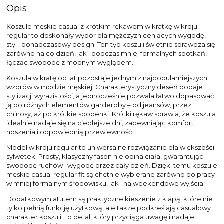
Opis
Koszule męskie casual z krótkim rękawem w kratkę w kroju
regular to doskonały wybór dla mężczyzn ceniących wygodę,
styl i ponadczasowy design. Ten typ koszuli świetnie sprawdza się
zarówno na co dzień, jak i podczas mniej formalnych spotkań,
łącząc swobodę z modnym wyglądem.
Koszula w kratę od lat pozostaje jednym z najpopularniejszych
wzorów w modzie męskiej. Charakterystyczny deseń dodaje
stylizacji wyrazistości, a jednocześnie pozwala łatwo dopasować
ją do różnych elementów garderoby – od jeansów, przez
chinosy, aż po krótkie spodenki. Krótki rękaw sprawia, że koszula
idealnie nadaje się na cieplejsze dni, zapewniając komfort
noszenia i odpowiednią przewiewność.
Model w kroju regular to uniwersalne rozwiązanie dla większości
sylwetek. Prosty, klasyczny fason nie opina ciała, gwarantując
swobodę ruchów i wygodę przez cały dzień. Dzięki temu koszule
męskie casual regular fit są chętnie wybierane zarówno do pracy
w mniej formalnym środowisku, jak i na weekendowe wyjścia.
Dodatkowym atutem są praktyczne kieszenie z klapą, które nie
tylko pełnią funkcję użytkową, ale także podkreślają casualowy
charakter koszuli. To detal, który przyciąga uwagę i nadaje