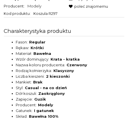
Producent:
Modely
poleć znajomemu
Kod produktu:
Koszula R297
Charakterystyka produktu
Fason
Regular
Rękaw
Krótki
Materiał
Bawełna
Wzór dominujący
Krata - kratka
Nazwa koloru producenta
Czerwony
Rodzaj kołnierzyka
Klasyczny
Liczba kieszeni
2 kieszonki
Mankiet
Brak
Styl
Casual - na co dzień
Dół koszuli
Zaokrąglony
Zapięcie
Guzik
Producent
Modely
Gatunek
I gatunek
Skład
Bawełna 100%