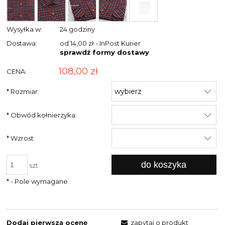
Wysyłka w:
24 godziny
Dostawa:
od 14,00 zł
- InPost Kurier
sprawdź formy dostawy
108,00 zł
CENA:
*
Rozmiar:
*
Obwód kołnierzyka:
*
Wzrost:
do koszyka
szt.
*
- Pole wymagane
Dodaj pierwszą ocenę
zapytaj o produkt