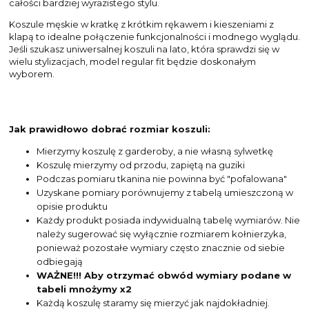
całości bardziej wyrazistego stylu.
Koszule męskie w kratkę z krótkim rękawem i kieszeniami z
klapą to idealne połączenie funkcjonalności i modnego wyglądu.
Jeśli szukasz uniwersalnej koszuli na lato, która sprawdzi się w
wielu stylizacjach, model regular fit będzie doskonałym
wyborem.
Jak prawidłowo dobrać rozmiar koszuli:
Mierzymy koszulę z garderoby, a nie własną sylwetkę
Koszulę mierzymy od przodu, zapiętą na guziki
Podczas pomiaru tkanina nie powinna być "pofalowana"
Uzyskane pomiary porównujemy z tabelą umieszczoną w
opisie produktu
Każdy produkt posiada indywidualną tabelę wymiarów. Nie
należy sugerować się wyłącznie rozmiarem kołnierzyka,
ponieważ pozostałe wymiary często znacznie od siebie
odbiegają
WAŻNE!!! Aby otrzymać obwód wymiary podane w
tabeli mnożymy x2
Każdą koszulę staramy się mierzyć jak najdokładniej.