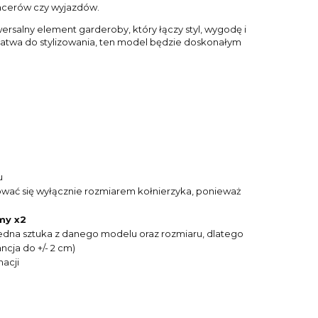
pacerów czy wyjazdów.
rsalny element garderoby, który łączy styl, wygodę i
i łatwa do stylizowania, ten model będzie doskonałym
u
ować się wyłącznie rozmiarem kołnierzyka, ponieważ
my x2
o jedna sztuka z danego modelu oraz rozmiaru, dlatego
cja do +/- 2 cm)
acji