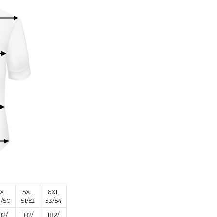
XL
5XL
6XL
/50
51/52
53/54
82/
182/
182/