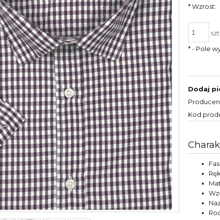
*
Wzrost:
szt
*
- Pole 
Dodaj pi
Producen
Kod prod
Charak
Fa
Rę
Mat
Wz
Naz
Rod