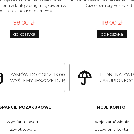
la Męska Codzienna Bawełniana
Koszula Męska Casual Granatowa
ielona w kratę z długim rękawem w
Duże rozmiary Formax R
roju REGULAR Koneser J590
98,00 zł
118,00 zł
do koszyka
do koszyka
ZAMÓW DO GODZ. 13:00
14 DNI NA ZW
WYŚLEMY JESZCZE DZIŚ
ZAKUPIONEGO
SPARCIE POZAKUPOWE
MOJE KONTO
Wymiana towaru
Twoje zamówienia
Zwrot towaru
Ustawienia konta