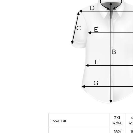
3XL
4
rozmiar
47/48
49
182/
1