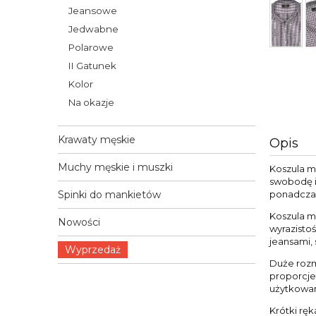
Jeansowe
Jedwabne
Polarowe
II Gatunek
Kolor
Na okazje
Krawaty męskie
Opis
Muchy męskie i muszki
Koszula m
swobodę i
ponadczas
Spinki do mankietów
Koszula mę
Nowości
wyrazisto
jeansami,
Wyprzedaż
Duże rozm
proporcje
użytkowan
Krótki rę