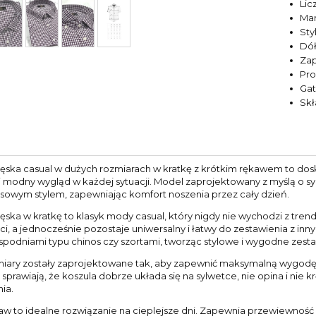
Lic
Ma
Sty
Dół
Zap
Pr
Ga
Sk
ęska casual w dużych rozmiarach w kratkę z krótkim rękawem to dos
 modny wygląd w każdej sytuacji. Model zaprojektowany z myślą o syl
owym stylem, zapewniając komfort noszenia przez cały dzień.
ska w kratkę to klasyk mody casual, który nigdy nie wychodzi z trend
ści, a jednocześnie pozostaje uniwersalny i łatwy do zestawienia z i
 spodniami typu chinos czy szortami, tworząc stylowe i wygodne zesta
iary zostały zaprojektowane tak, aby zapewnić maksymalną wygodę
 sprawiają, że koszula dobrze układa się na sylwetce, nie opina i ni
ia.
kaw to idealne rozwiązanie na cieplejsze dni. Zapewnia przewiewność 