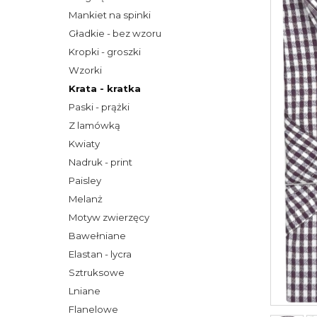
Mankiet na spinki
Gładkie - bez wzoru
Kropki - groszki
Wzorki
Krata - kratka
Paski - prążki
Z lamówką
Kwiaty
Nadruk - print
Paisley
Melanż
Motyw zwierzęcy
Bawełniane
Elastan - lycra
Sztruksowe
Lniane
Flanelowe