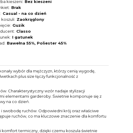
zba kieszeni
Bez kieszeni
nkiet
Brak
l
Casual - na co dzień
 koszuli
Zaokrąglony
ięcie
Guzik
oducent
Classo
tunek
I gatunek
ład
Bawełna 55%, Poliester 45%
konały wybór dla mężczyzn, którzy cenią wygodę,
wetkach plus size łączy funkcjonalność z
ów. Charakterystyczny wzór nadaje stylizacji
nnymi elementami garderoby. Świetnie komponuje się z
wy na co dzień.
 i swobodę ruchów. Odpowiedni krój oraz właściwe
e krępuje ruchów, co ma kluczowe znaczenie dla komfortu
i komfort termiczny, dzięki czemu koszula świetnie