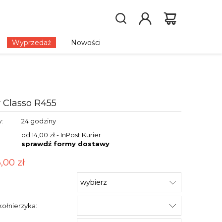
Wyprzedaż
Nowości
 Classo R455
:
24 godziny
od 14,00 zł
- InPost Kurier
sprawdź formy dostawy
8,00 zł
:
ołnierzyka: