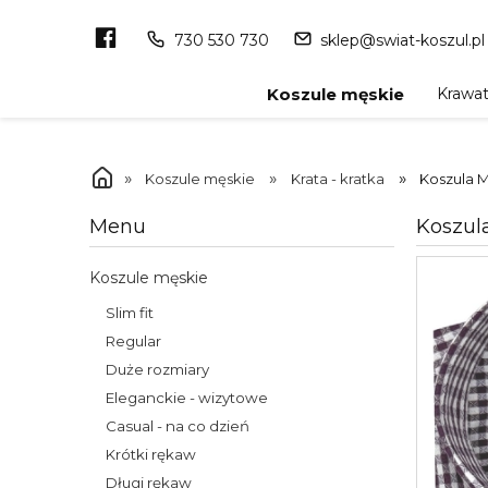
730 530 730
sklep@swiat-koszul.pl
Krawa
Koszule męskie
»
»
»
Koszule męskie
Krata - kratka
Koszula 
Koszul
Menu
Koszule męskie
Slim fit
Regular
Duże rozmiary
Eleganckie - wizytowe
Casual - na co dzień
Krótki rękaw
Długi rękaw