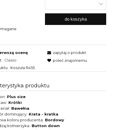
do koszyka
.
wymagane
erwszą ocenę
zapytaj o produkt
t:
Classo
poleć znajomemu
uktu:
Koszula R455
terystyka produktu
son
Plus size
kaw
Krótki
eriał
Bawełna
ór dominujący
Krata - kratka
wa koloru producenta
Bordowy
zaj kołnierzyka
Button down