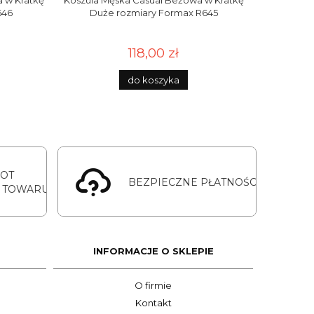
 w Kratkę
Koszula Męska Casual Beżowa w Kratkę
Koszula Mę
646
Duże rozmiary Formax R645
Duż
118,00 zł
do koszyka
ROT
BEZPIECZNE PŁATNOŚCI
 TOWARU
INFORMACJE O SKLEPIE
O firmie
Kontakt