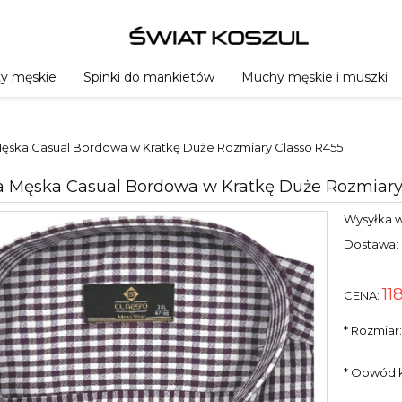
ty męskie
Spinki do mankietów
Muchy męskie i muszki
Męska Casual Bordowa w Kratkę Duże Rozmiary Classo R455
a Męska Casual Bordowa w Kratkę Duże Rozmiary
Wysyłka w
Dostawa:
11
CENA:
*
Rozmiar
*
Obwód k