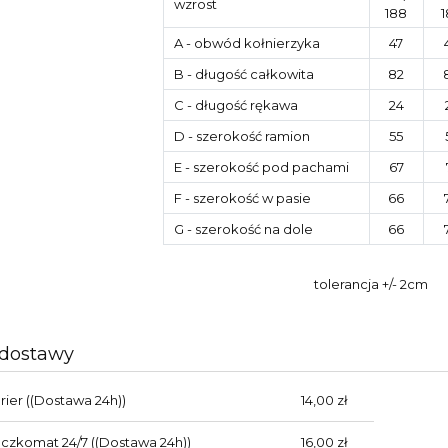
wzrost
188
1
A
- obwód kołnierzyka
47
B
- długość całkowita
82
C
- długość rękawa
24
D
- szerokość ramion
55
E
- szerokość pod pachami
67
F
- szerokość w pasie
66
G
- szerokość na dole
66
tolerancja +/- 2cm
 dostawy
rier
((Dostawa 24h))
14,00 zł
aczkomat 24/7
((Dostawa 24h))
16,00 zł