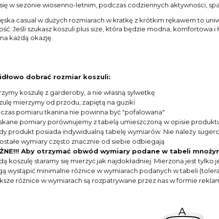
się w sezonie wiosenno-letnim, podczas codziennych aktywności, s
ęska casual w dużych rozmiarach w kratkę z krótkim rękawem to uniwe
ść. Jeśli szukasz koszuli plus size, która będzie modna, komfortowa 
a każdą okazję.
idłowo dobrać rozmiar koszuli:
rzymy koszulę z garderoby, a nie własną sylwetkę
zulę mierzymy od przodu, zapiętą na guziki
czas pomiaru tkanina nie powinna być "pofalowana"
skane pomiary porównujemy z tabelą umieszczoną w opisie produkt
dy produkt posiada indywidualną tabelę wymiarów. Nie należy suger
ostałe wymiary często znacznie od siebie odbiegają
NE!!! Aby otrzymać obwód wymiary podane w tabeli mnoży
dą koszulę staramy się mierzyć jak najdokładniej. Mierzona jest tylk
ą wystąpić minimalne różnice w wymiarach podanych w tabeli (toleran
ksze różnice w wymiarach są rozpatrywane przez nas w formie reklam