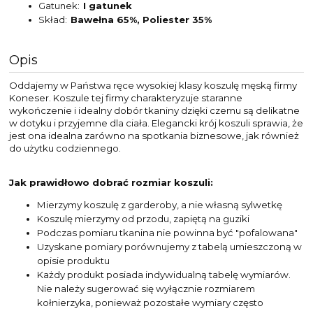
Gatunek
I gatunek
Skład
Bawełna 65%, Poliester 35%
Opis
Oddajemy w Państwa ręce wysokiej klasy koszulę męską firmy
Koneser. Koszule tej firmy charakteryzuje staranne
wykończenie i idealny dobór tkaniny dzięki czemu są delikatne
w dotyku i przyjemne dla ciała. Elegancki krój koszuli sprawia, że
jest ona idealna zarówno na spotkania biznesowe, jak również
do użytku codziennego.
Jak prawidłowo dobrać rozmiar koszuli:
Mierzymy koszulę z garderoby, a nie własną sylwetkę
Koszulę mierzymy od przodu, zapiętą na guziki
Podczas pomiaru tkanina nie powinna być "pofalowana"
Uzyskane pomiary porównujemy z tabelą umieszczoną w
opisie produktu
Każdy produkt posiada indywidualną tabelę wymiarów.
Nie należy sugerować się wyłącznie rozmiarem
kołnierzyka, ponieważ pozostałe wymiary często