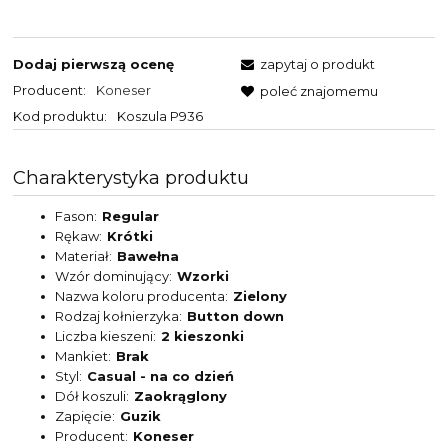
Dodaj pierwszą ocenę
zapytaj o produkt
Producent:
Koneser
poleć znajomemu
Kod produktu:
Koszula P936
Charakterystyka produktu
Fason
Regular
Rękaw
Krótki
Materiał
Bawełna
Wzór dominujący
Wzorki
Nazwa koloru producenta
Zielony
Rodzaj kołnierzyka
Button down
Liczba kieszeni
2 kieszonki
Mankiet
Brak
Styl
Casual - na co dzień
Dół koszuli
Zaokrąglony
Zapięcie
Guzik
Producent
Koneser