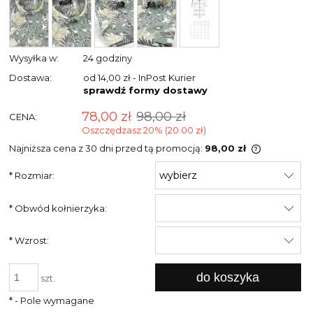
Wysyłka w:
24 godziny
Dostawa:
od 14,00 zł
- InPost Kurier
sprawdź formy dostawy
78,00 zł
98,00 zł
CENA:
Oszczędzasz 20% (20.00 zł)
Najniższa cena z 30 dni przed tą promocją:
98,00 zł
Jeżeli pro
*
Rozmiar:
niż 30 dni,
cena od m
pojawił si
*
Obwód kołnierzyka:
*
Wzrost:
do koszyka
szt.
*
- Pole wymagane