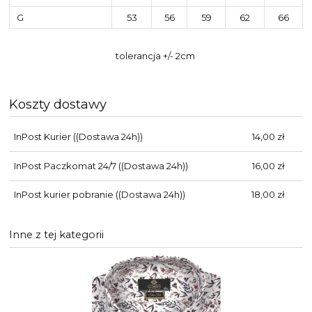
G
53
56
59
62
66
tolerancja +/- 2cm
Koszty dostawy
InPost Kurier
((Dostawa 24h))
14,00 zł
InPost Paczkomat 24/7
((Dostawa 24h))
16,00 zł
InPost kurier pobranie
((Dostawa 24h))
18,00 zł
Inne z tej kategorii