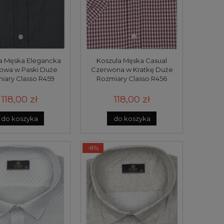
a Męska Elegancka
Koszula Męska Casual
towa w Paski Duże
Czerwona w Kratkę Duże
iary Classo R459
Rozmiary Classo R456
118,00 zł
118,00 zł
do koszyka
do koszyka
-8%