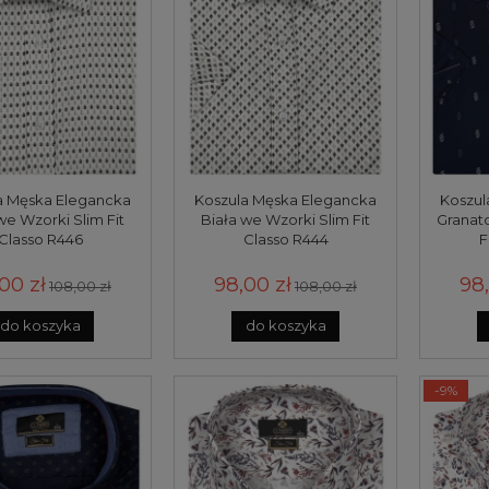
a Męska Elegancka
Koszula Męska Elegancka
Koszul
we Wzorki Slim Fit
Biała we Wzorki Slim Fit
Granat
Classo R446
Classo R444
F
00 zł
98,00 zł
98,
108,00 zł
108,00 zł
do koszyka
do koszyka
-9%