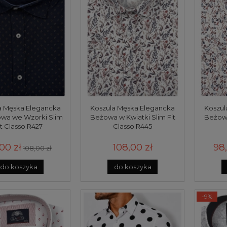
a Męska Elegancka
Koszula Męska Elegancka
Koszul
owa we Wzorki Slim
Beżowa w Kwiatki Slim Fit
Beżowa
it Classo R427
Classo R445
00 zł
108,00 zł
98,
108,00 zł
do koszyka
do koszyka
-9%