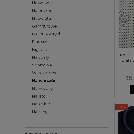
Na wesele
Na prezent
Na święta
Garniturowe
Dla puszystych
Plus size
Big size
Koszul
Na upały
Biała 
Sportowe
Wieczorowe
98,
Na wieczór
Na wiosnę
Na lato
Na jesień
-9%
Na zimę
Krawaty męskie