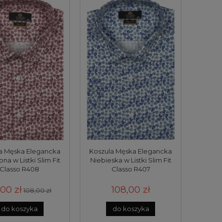
a Męska Elegancka
Koszula Męska Elegancka
na w Listki Slim Fit
Niebieska w Listki Slim Fit
Classo R408
Classo R407
00 zł
108,00 zł
108,00 zł
do koszyka
do koszyka