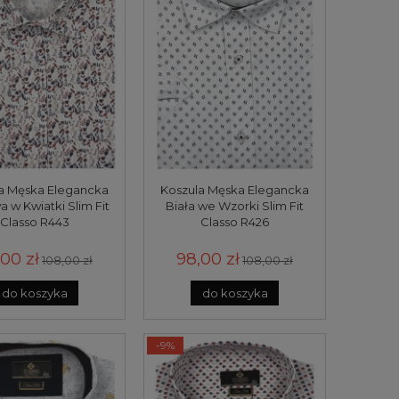
a Męska Elegancka
Koszula Męska Elegancka
 w Kwiatki Slim Fit
Biała we Wzorki Slim Fit
Classo R443
Classo R426
00 zł
98,00 zł
108,00 zł
108,00 zł
do koszyka
do koszyka
-9%