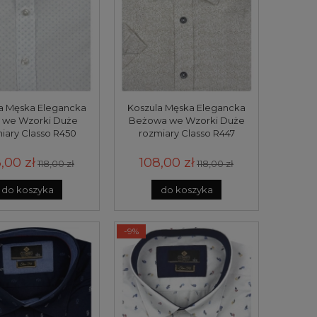
a Męska Elegancka
Koszula Męska Elegancka
a we Wzorki Duże
Beżowa we Wzorki Duże
iary Classo R450
rozmiary Classo R447
,00 zł
108,00 zł
118,00 zł
118,00 zł
do koszyka
do koszyka
-9%