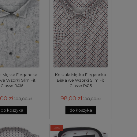
a Męska Elegancka
Koszula Męska Elegancka
we Wzorki Slim Fit
Biała we Wzorki Slim Fit
Classo R416
Classo R415
00 zł
98,00 zł
108,00 zł
108,00 zł
do koszyka
do koszyka
-9%