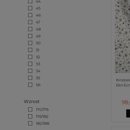
44
45
46
47
48
49
50
51
52
53
54
55
Koszul
56
Ekri Ec
Wzrost
98,
170/176
176/182
182/188