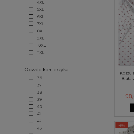
4XL
5XL
6XL
7XL
8XL
9XL
10XL
11XL
Obwód kołnierzyka
Koszul
36
Biała 
37
38
98,
39
40
41
42
-9%
43