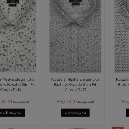
a Męska Elegancka
Koszula Męska Elegancka
Koszul
ru w Kwiatki Slim Fit
Biała w Kwiatki Slim Fit
Biała 
Classo R414
Classo R413
00 zł
98,00 zł
98,
108,00 zł
108,00 zł
do koszyka
do koszyka