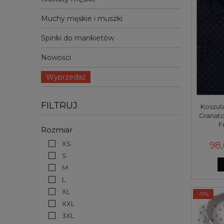
Muchy męskie i muszki
Spinki do mankietów
Nowości
Wyprzedaż
FILTRUJ
Koszul
Granat
F
Rozmiar
XS
98,
S
M
L
XL
-9%
XXL
3XL