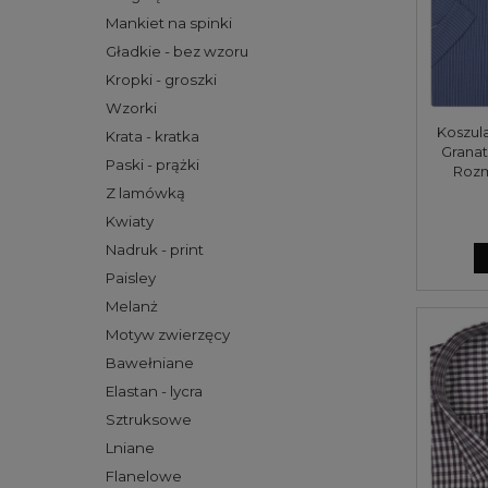
Mankiet na spinki
Gładkie - bez wzoru
Kropki - groszki
Wzorki
Koszul
Krata - kratka
Grana
Paski - prążki
Rozm
Z lamówką
Kwiaty
Nadruk - print
Paisley
Melanż
Motyw zwierzęcy
Bawełniane
Elastan - lycra
Sztruksowe
Lniane
Flanelowe