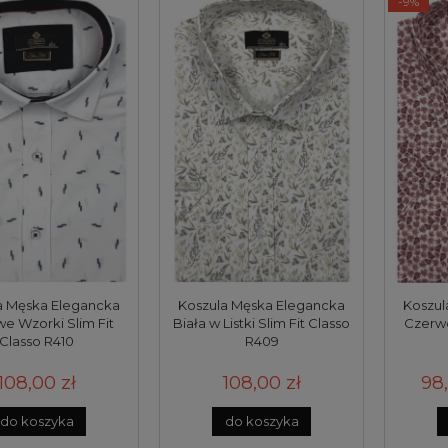
-9%
a Męska Elegancka
Koszula Męska Elegancka
Koszul
we Wzorki Slim Fit
Biała w Listki Slim Fit Classo
Czerwo
Classo R410
R409
108,00 zł
108,00 zł
98,
do koszyka
do koszyka