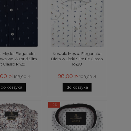
a Męska Elegancka
Koszula Męska Elegancka
owa we Wzorki Slim
Biała w Listki Slim Fit Classo
it Classo R429
R428
00 zł
98,00 zł
108,00 zł
108,00 zł
do koszyka
do koszyka
-9%