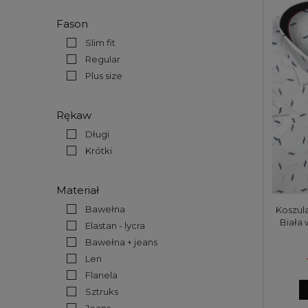
Fason
Slim fit
Regular
Plus size
Rękaw
Długi
Krótki
Materiał
Bawełna
Koszul
Biała 
Elastan - lycra
Bawełna + jeans
Len
Flanela
Sztruks