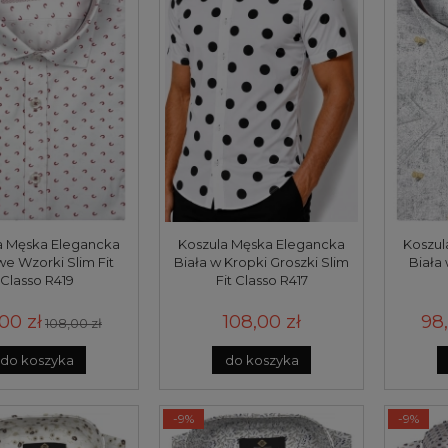
a Męska Elegancka
Koszula Męska Elegancka
Koszul
we Wzorki Slim Fit
Biała w Kropki Groszki Slim
Biała 
Classo R419
Fit Classo R417
00 zł
108,00 zł
98,
108,00 zł
do koszyka
do koszyka
-9%
-9%