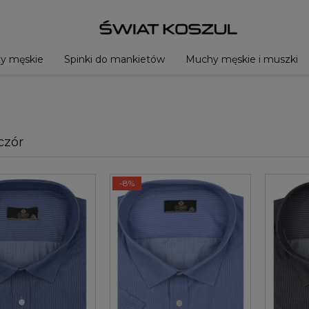
ty męskie
Spinki do mankietów
Muchy męskie i muszki
czór
-8%