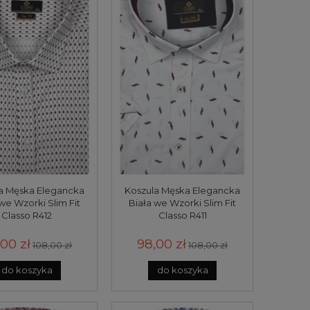
a Męska Elegancka
Koszula Męska Elegancka
we Wzorki Slim Fit
Biała we Wzorki Slim Fit
Classo R412
Classo R411
00 zł
98,00 zł
108,00 zł
108,00 zł
do koszyka
do koszyka