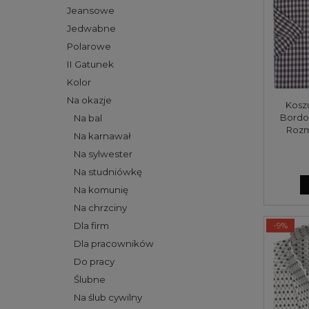
Jeansowe
Jedwabne
Polarowe
II Gatunek
Kolor
Na okazje
Kosz
Bordo
Na bal
Rozm
Na karnawał
Na sylwester
Na studniówkę
Na komunię
Na chrzciny
-9%
Dla firm
Dla pracowników
Do pracy
Ślubne
Na ślub cywilny