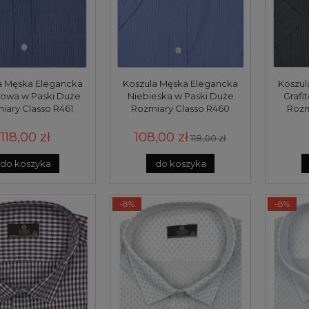
a Męska Elegancka
Koszula Męska Elegancka
Koszul
towa w Paski Duże
Niebieska w Paski Duże
Grafi
iary Classo R461
Rozmiary Classo R460
Rozm
118,00 zł
108,00 zł
118,00 zł
do koszyka
do koszyka
-8%
-8%