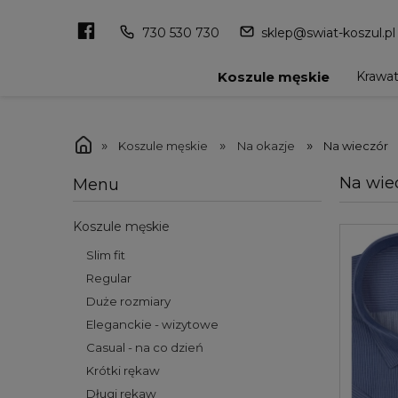
730 530 730
sklep@swiat-koszul.pl
Krawa
Koszule męskie
»
»
»
Koszule męskie
Na okazje
Na wieczór
Na wie
Menu
Koszule męskie
Slim fit
Regular
Duże rozmiary
Eleganckie - wizytowe
Casual - na co dzień
Krótki rękaw
Długi rękaw