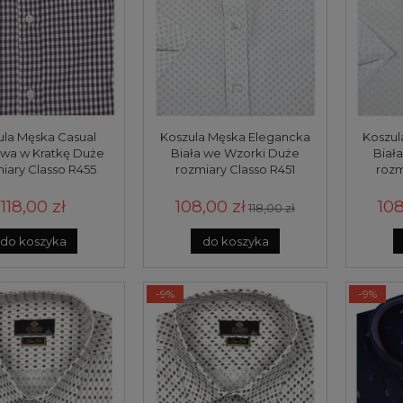
ula Męska Casual
Koszula Męska Elegancka
Koszul
wa w Kratkę Duże
Biała we Wzorki Duże
Biał
iary Classo R455
rozmiary Classo R451
rozm
118,00 zł
108,00 zł
108
118,00 zł
do koszyka
do koszyka
-9%
-9%