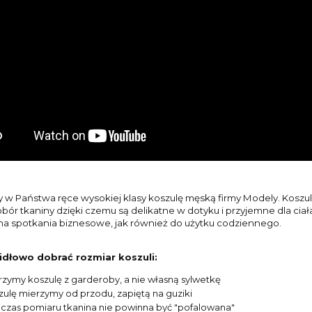
w Państwa ręce wysokiej klasy koszulę męską firmy Modely. Koszule
bór tkaniny dzięki czemu są delikatne w dotyku i przyjemne dla ciała.
a spotkania biznesowe, jak również do użytku codziennego.
idłowo dobrać rozmiar koszuli:
rzymy koszulę z garderoby, a nie własną sylwetkę
zulę mierzymy od przodu, zapiętą na guziki
czas pomiaru tkanina nie powinna być "pofalowana"