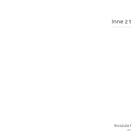
Inne z 
Koszula 
D