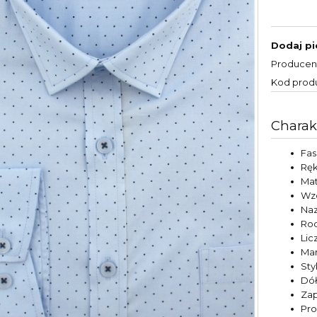
Dodaj pi
Producen
Kod prod
Charak
Fa
Rę
Mat
Wz
Naz
Rod
Lic
Ma
Sty
Dół
Zap
Pr