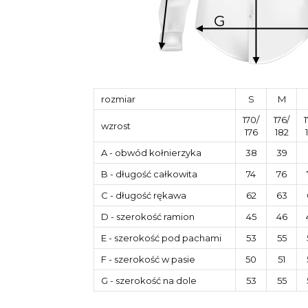
rozmiar
S
M
170/
176/
1
wzrost
176
182
A
- obwód kołnierzyka
38
39
B
- długość całkowita
74
76
C
- długość rękawa
62
63
D
- szerokość ramion
45
46
E
- szerokość pod pachami
53
55
F
- szerokość w pasie
50
51
G
- szerokość na dole
53
55