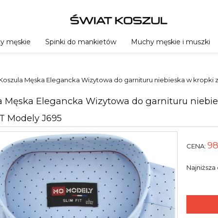
ty męskie
Spinki do mankietów
Muchy męskie i muszki
Koszula Męska Elegancka Wizytowa do garnituru niebieska w kropki 
a Męska Elegancka Wizytowa do garnituru niebie
IT Modely J695
98
CENA:
Najniższa