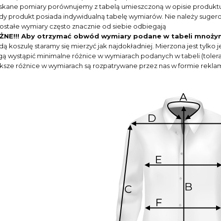
skane pomiary porównujemy z tabelą umieszczoną w opisie produkt
dy produkt posiada indywidualną tabelę wymiarów. Nie należy suger
ostałe wymiary często znacznie od siebie odbiegają
NE!!! Aby otrzymać obwód wymiary podane w tabeli mnoży
dą koszulę staramy się mierzyć jak najdokładniej. Mierzona jest tylk
ą wystąpić minimalne różnice w wymiarach podanych w tabeli (toleran
ksze różnice w wymiarach są rozpatrywane przez nas w formie reklam