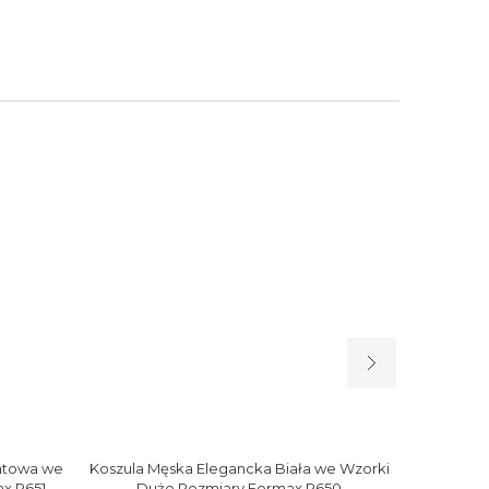
atowa we
Koszula Męska Elegancka Biała we Wzorki
Koszula M
x R651
Duże Rozmiary Formax R650
Wzorki 