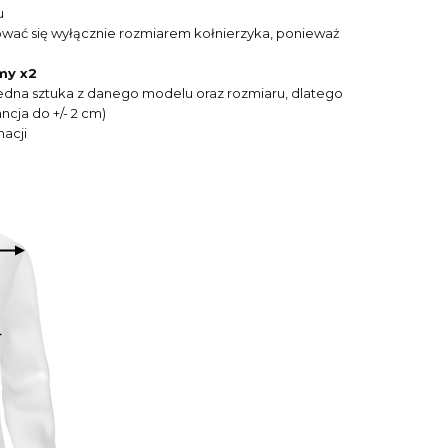
u
ować się wyłącznie rozmiarem kołnierzyka, ponieważ
my x2
o jedna sztuka z danego modelu oraz rozmiaru, dlatego
cja do +/- 2 cm)
acji