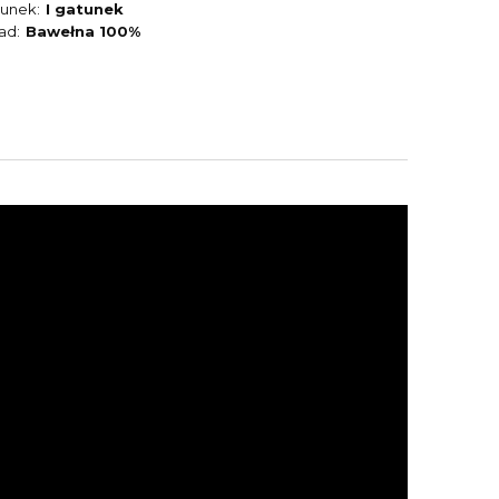
tunek
I gatunek
ład
Bawełna 100%