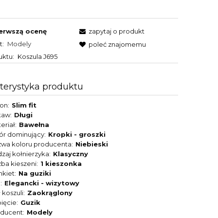
erwszą ocenę
zapytaj o produkt
t:
Modely
poleć znajomemu
uktu:
Koszula J695
terystyka produktu
son
Slim fit
kaw
Długi
eriał
Bawełna
ór dominujący
Kropki - groszki
wa koloru producenta
Niebieski
zaj kołnierzyka
Klasyczny
zba kieszeni
1 kieszonka
nkiet
Na guziki
l
Elegancki - wizytowy
 koszuli
Zaokrąglony
ięcie
Guzik
oducent
Modely