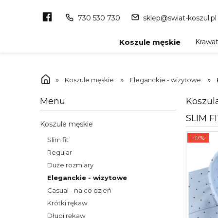
730 530 730
sklep@swiat-koszul.pl
Krawa
Koszule męskie
»
»
»
Koszule męskie
Eleganckie - wizytowe
Koszul
Menu
SLIM F
Koszule męskie
-17%
Slim fit
Regular
Duże rozmiary
Eleganckie - wizytowe
Casual - na co dzień
Krótki rękaw
Długi rękaw