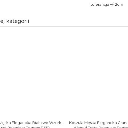
tolerancja +/- 2cm
tej kategorii
Męska Elegancka Biała we Wzorki
Koszula Męska Elegancka Gran
uże Rozmiary Formax R652
Wzorki Duże Rozmiary Forma