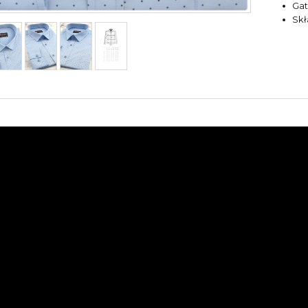
Ga
Sk