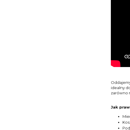
Oddajemy 
idealny do
zarówno n
Jak praw
Mie
Kos
Pod