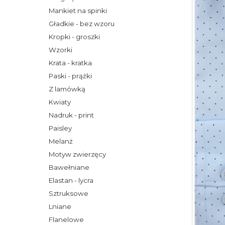
Mankiet na spinki
Gładkie - bez wzoru
Kropki - groszki
Wzorki
Krata - kratka
Paski - prążki
Z lamówką
Kwiaty
Nadruk - print
Paisley
Melanż
Motyw zwierzęcy
Bawełniane
Elastan - lycra
Sztruksowe
Lniane
Flanelowe